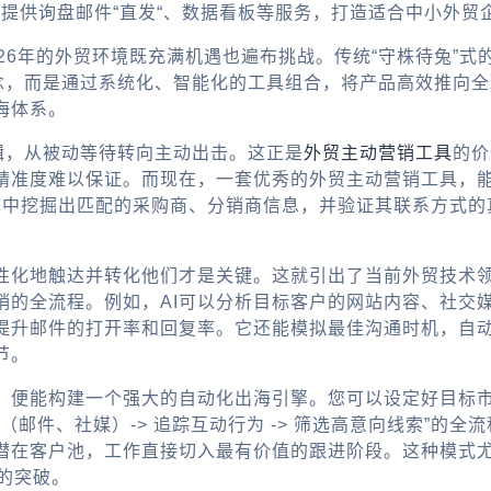
，提供询盘邮件“直发“、数据看板等服务，打造适合中小外贸
26年的外贸环境既充满机遇也遍布挑战。传统“守株待兔”
概念，而是通过系统化、智能化的工具组合，将产品高效推向
海体系。
辑，从被动等待转向主动出击。这正是
外贸主动营销工具
的价
精准度难以保证。而现在，一套优秀的外贸主动营销工具，能
据库中挖掘出匹配的采购商、分销商信息，并验证其联系方式
性化地触达并转化他们才是关键。这就引出了当前外贸技术领
销的全流程。例如，AI可以分析目标客户的网站内容、社交
升邮件的打开率和回复率。它还能模拟最佳沟通时机，自动执行
节。
用，便能构建一个强大的自动化出海引擎。您可以设定好目标
道触达（邮件、社媒）-> 追踪互动行为 -> 筛选高意向线索”
潜在客户池，工作直接切入最有价值的跟进阶段。这种模式
的突破。