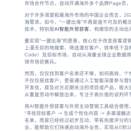
市场合作节点，自动开通海外多个品牌Page页
对于许多渴望拓展海外市场的中国企业而言，20
海需求。如今，“一键出海”不再是遥不可及的
技术，特别是
AI智能外贸获客
，构建您的主动出
要实现“一键出海”的愿景，核心在于改变获客逻
上漫无目的地搜索、筛选潜在客户，效率低下且
Code）及目标市场，自动从海量全球企业数
球市场侦察兵。
然而，仅仅找到客户名单还不够，如何高效、个
不仅仅是找客户，更是通过人工智能深度参与营
开发信，提及对方近期关注的项目或产品，极大提
从重复劳动中解放出来，专注于高价值的谈判环
将AI智能外贸获客与外贸主动营销工具结合使
“寻找目标客户 -> 生成个性化内容 -> 多渠
名单，而是已经经过初步互动、带有热度评分的
业，能帮助它们快速启动海外业务，实现从0到1