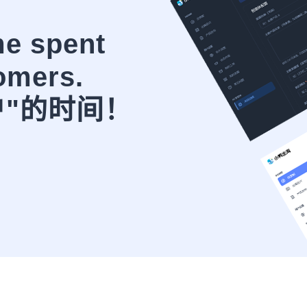
me spent
omers.
户"的时间！