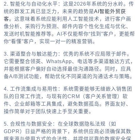
2. 智能化与自动化水平：
这是2026年系统的分水岭。传
统的群发工具已显乏力，未来的趋势是
AI智能外贸获
客
。这意味着系统应能利用人工智能技术，进行客户画
像分析、采购行为预测、邮件内容个性化生成与优化、
发送时机智能推荐等。AI不仅能帮你“找到”客户，更能帮
你“看懂”客户，实现一对一的精准营销。
3. 渠道整合与触达能力：
优秀的系统不应局限于邮件。
它需要整合领英、WhatsApp、电话等多渠道触达方式，
并能根据客户偏好自动选择最佳沟通路径。同时，应具
备A/B测试功能，帮助优化不同渠道的沟通话术与策略。
4. 工作流集成与易用性：
系统需要能够无缝嵌入销售团
队的日常工作流，与现有的CRM（客户关系管理）软
件、企业邮箱等工具集成，避免数据孤岛。界面友好、
操作简单对于团队快速上手至关重要。
5. 合规性与数据安全：
在全球数据隐私法规（如
GDPR）日益严格的背景下，系统供应商必须确保其数
据来源与使用方式的合法性，并提供可靠的数据安全保