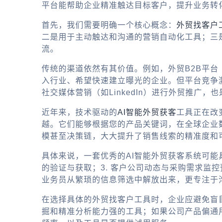
平台能帮助企业精准触达目标客户，提升业务转
首先，我们需要明确一个核心概念：
外贸找客户
二是用于主动触达和沟通的营销自动化工具；三是
流。
传统的渠道依然有其价值。例如，
外贸B2B平台
入行业、希望快速建立曝光的企业。但平台竞争
社交媒体营销（如LinkedIn）进行
外贸推广
，也
近年来，技术驱动的
AI智能外贸获客
工具正在改
越。它们能够根据您的产品关键词，在全球企业
模甚至决策链，大大提升了销售线索的精准度和
具体来说，一套优秀的
AI智能外贸获客
系统可能
的验证与获取；3. 客户公司动态与采购需求监
业务员从繁琐的信息筛选中解放出来，更专注于
在选择具体的
外贸找客户工具
时，企业应避免盲
掘和精准分析能力强的工具；如果公司产品偏通