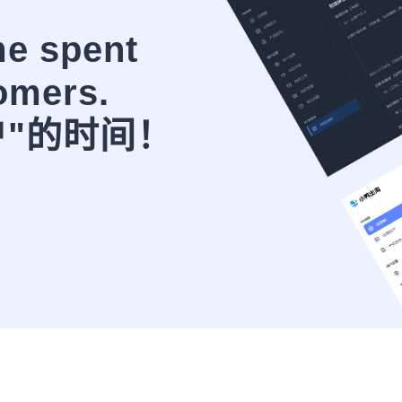
me spent
omers.
户"的时间！