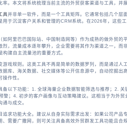
化率。本文将系统梳理当前主流的外贸获客渠道与工具，并
工具
并非单一软件，而是一个工具矩阵。它通常包括几个层
用于沉淀客户关系和管理的CRM系统。在2026年，这些
（如阿里巴巴国际站、中国制造网等）作为成熟的
做外贸的
激烈，流量成本逐年攀升，企业需要将其作为渠道之一，而非
是构建自主流量池的重要方式。
变游戏规则。这类工具不再是简单的数据罗列，而是通过人工智
数据库、海关数据、社交媒体等公开信息源中，自动挖掘出
可操作性。
具备以下功能：1. 全球海量企业数据智能筛选与推荐；2. 
控预警；4. 初步的客户画像与互动策略建议。这相当于为外
沟通与成交。
目追求功能大全。建议从自身实际需求出发：如果公司产品
用、需要广撒网，则可关注具备高效
外贸群发工具
功能且合