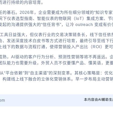
而进行持续的内容培育。
的基石。2026年，企业需要成为所在细分领域的“知识专
同工况下仪表选型指南、智能仪表的物联网（IoT）集成方案
沟通提供强大的“信任背书”，让冷 outreach 变成有
工具日益强大，但仪表行业的交易决策链条长，线下信任依然
会、发送深度技术白皮书等方式进行培育，最终引导至线下行
上线下的数据与流程打通，使得营销投入产出比（ROI）更
成熟，AI驱动的客户行为分析、预测性营销等将不再遥远。
团队能力也需要升级，外贸人员不仅要懂产品、懂英语，更
从“平台依赖”到“自主渠道”的深刻变革。其核心策略是：优化
，构建线上线下融合的立体化营销体系。早一步布局主动营
om