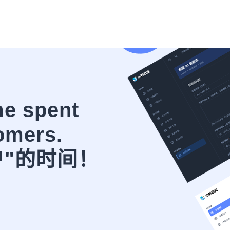
me spent
omers.
户"的时间！