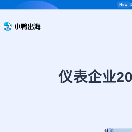
New
仪表企业2