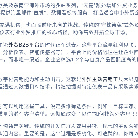
欧美及东南亚海外市场的多站系列，“无需”额外增加外贸业
，提供询盘邮件“直发“、数据看板等服务，打造适合中小外贸
既充满机遇，也面临前所未有的挑战。传统的“守株待兔”式
年仪表行业外贸推广的核心路径，助你高效开拓全球市场。
主流
外贸B2B平台
的时代正在过去。这些平台流量红利见顶
、分析仪表、智能传感器等），平台上的价格战往往让企业陷
一，而非唯一渠道。企业应精选1-2个与自身产品匹配度高
数字化营销能力和主动出击。这就是
外贸主动营销工具
大显
是通过大数据和AI技术，精准挖掘对特定仪表产品有采购需
你可以利用这些工具，设定多维筛选条件，例如：目标国家
质量的潜在客户清单。这彻底改变了以往“如何找海外客户”
何沟通是关键。传统的开发信群发效果甚微。现代的主动营
的沟通内容。重要的是，这个过程是系统化、可追踪的。你可