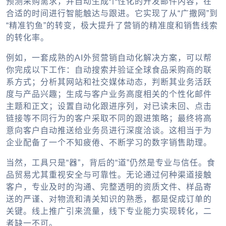
预测采购需求，并自动生成个性化的开发邮件内容，在
合适的时间进行智能触达与跟进。它实现了从“广撒网”到
“精准钓鱼”的转变，极大提升了营销的精准度和销售线索
的转化率。
例如，一套成熟的
AI外贸营销自动化
解决方案，可以帮
你完成以下工作：自动搜索并验证全球食品采购商的联
系方式；分析其网站和社交媒体动态，判断其业务活跃
度与产品兴趣；生成与客户业务高度相关的个性化邮件
主题和正文；设置自动化跟进序列，对已读未回、点击
链接等不同行为的客户采取不同的跟进策略；最终将高
意向客户自动推送给业务员进行深度洽谈。这相当于为
企业配备了一个不知疲倦、不断学习的数字销售助理。
当然，工具只是“器”，背后的“道”仍然是专业与信任。食
品贸易尤其重视安全与可靠性。无论通过何种渠道接触
客户，专业及时的沟通、完整透明的资质文件、样品寄
送的严谨、对物流和清关知识的熟悉，都是促成订单的
关键。线上推广引来流量，线下专业能力实现转化，二
者缺一不可。