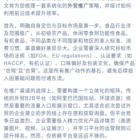
文将为您梳理一套系统化的
外贸推广
策略，并探讨如何
利用前沿技术提升效率。
首先，明确自身定位与目标市场是第一步。食品行业涉
及范围极广，从初级农产品、休闲零食到功能性食品、
有机食品，不同品类在不同国家和地区的准入标准、消
费习惯、渠道偏好差异巨大。企业需要深入研究目标市
场的法规（如FDA、EU regulations）、认证要求（如
HACCP、有机认证）、口味偏好及包装文化，确保产品
“合规”且“合胃”。这是所有推广动作的基石，避免后续投
入因基础问题而付诸东流。
在推广渠道的选择上，需要构建一个立体化的矩阵。传
统的
外贸B2B平台
（如阿里巴巴国际站、环球资源）依
然是重要的流量入口和展示窗口，尤其适合初次尝试外
贸的企业建立初步的线上存在感和获取询盘。但平台竞
争日益激烈，企业需要投入精力优化产品详情页（高质
量图片、视频、认证展示），并学习平台的运营规则以
提升排名。然而，仅依赖平台是远远不够的。