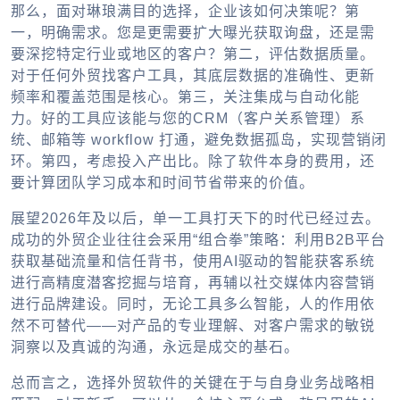
那么，面对琳琅满目的选择，企业该如何决策呢？第
一，明确需求。您是更需要扩大曝光获取询盘，还是需
要深挖特定行业或地区的客户？第二，评估数据质量。
对于任何
外贸找客户工具
，其底层数据的准确性、更新
频率和覆盖范围是核心。第三，关注集成与自动化能
力。好的工具应该能与您的CRM（客户关系管理）系
统、邮箱等 workflow 打通，避免数据孤岛，实现营销闭
环。第四，考虑投入产出比。除了软件本身的费用，还
要计算团队学习成本和时间节省带来的价值。
展望2026年及以后，单一工具打天下的时代已经过去。
成功的外贸企业往往会采用“组合拳”策略：利用B2B平台
获取基础流量和信任背书，使用AI驱动的智能获客系统
进行高精度潜客挖掘与培育，再辅以社交媒体内容营销
进行品牌建设。同时，无论工具多么智能，人的作用依
然不可替代——对产品的专业理解、对客户需求的敏锐
洞察以及真诚的沟通，永远是成交的基石。
总而言之，选择
外贸软件
的关键在于与自身业务战略相