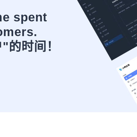
me spent
omers.
户"的时间！