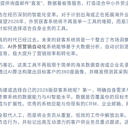
，提供询盘邮件“直发“、数据看板等服务，打造适合中小外贸
也在经历深刻的智能化变革。对于计划出海或正在拓展海外
展望2026年，外贸获客系统将不再是单一工具的堆砌，而
讨如何选择适合自身业务的工具。
具的时代已经过去。未来的获客系统将是一个整合了市场洞
如，
AI外贸营销自动化
系统能够基于大数据分析，自动识别
培育，极大提升了营销效率和转化率。
的基石。这类工具不再局限于简单的海关数据查询或企业名录
过AI算法构建出目标客户的360度画像，并精准预测其采购
构建或选择自己的2026版获客系统呢？第一，明确自身需
察系统的数据能力与AI智能水平。数据是否覆盖你的目标市
成与扩展性。优秀的系统应能与你现有的CRM、企业邮箱、
全取代人工，而是将业务员从重复、低效的工作中解放出来
点击行为，并标记出高互动潜力的客户供业务员重点跟进。