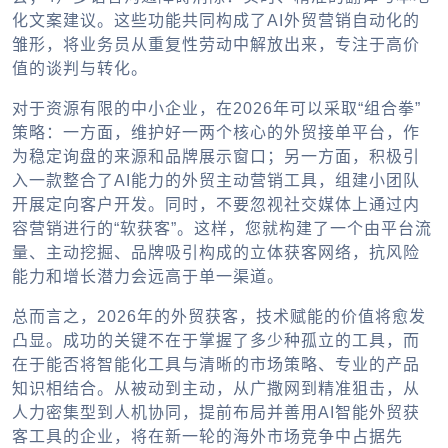
化文案建议。这些功能共同构成了
AI外贸营销自动化
的
雏形，将业务员从重复性劳动中解放出来，专注于高价
值的谈判与转化。
对于资源有限的中小企业，在2026年可以采取“组合拳”
策略：一方面，维护好一两个核心的
外贸接单平台
，作
为稳定询盘的来源和品牌展示窗口；另一方面，积极引
入一款整合了AI能力的
外贸主动营销工具
，组建小团队
开展定向客户开发。同时，不要忽视社交媒体上通过内
容营销进行的“软获客”。这样，您就构建了一个由平台流
量、主动挖掘、品牌吸引构成的立体获客网络，抗风险
能力和增长潜力会远高于单一渠道。
总而言之，2026年的外贸获客，技术赋能的价值将愈发
凸显。成功的关键不在于掌握了多少种孤立的工具，而
在于能否将智能化工具与清晰的市场策略、专业的产品
知识相结合。从被动到主动，从广撒网到精准狙击，从
人力密集型到人机协同，提前布局并善用
AI智能外贸获
客
工具的企业，将在新一轮的海外市场竞争中占据先