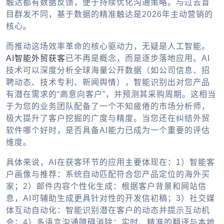
触达都有数据反馈，便于持续优化沟通策略。与过去盲
目群发不同，基于数据的精准触达是2026年主动营销的
核心。
而推动这场效率革命的核心驱动力，无疑是人工智能。
AI智能外贸获客
已不再是概念，而是逐步落地应用。AI
技术可以深度分析全球海量公开数据（如公司信息、招
聘动态、技术专利、新闻舆情），智能识别出对您产品
有潜在需求的“高意向客户”，并预测其采购周期。这相当
于为您的业务团队配备了一个不知疲倦的市场分析师，
极大提升了客户挖掘的广度与精度。当您还在纠结
外贸
软件哪个好
时，是否具备AI能力已成为一个重要的评估
维度。
具体来说，AI在获客环节的应用主要体现在：1）智能客
户画像与推荐：系统自动匹配符合您产品定位的海外买
家；2）邮件内容个性化生成：根据客户背景和网站信
息，AI可辅助生成更具针对性的开发信初稿；3）社交媒
体互动自动化：智能识别潜在客户的动态并提示互动机
会；4）多语言沟通障碍消除：实时、精准的翻译与本地