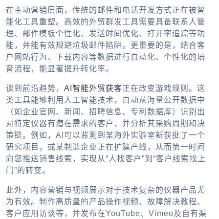
在主动营销层面，传统的邮件和电话开发方式正在被智
能化工具重塑。高效的
外贸群发工具
需要具备联系人管
理、邮件模板个性化、发送时间优化、打开率追踪等功
能，并能有效规避垃圾邮件陷阱。更重要的是，结合客
户网站行为、下载内容等数据进行自动化、个性化的培
育流程，能显著提升转化率。
谈到前沿趋势，
AI智能外贸获客
正在改变游戏规则。这
类工具能够利用人工智能技术，自动从海量公开数据中
（如企业官网、新闻、招聘信息、专利数据库）识别出
对特定仪器有潜在需求的客户，并分析其采购周期和决
策链。例如，AI可以监测到某海外实验室新获批了一个
研究项目，或某制造企业正在扩建产线，从而第一时间
向您推送销售线索，实现从“人找客户”到“客户线索找上
门”的转变。
此外，内容营销与视频展示对于技术复杂的仪器产品尤
为有效。制作高质量的产品操作视频、故障解决教程、
客户应用访谈等，并发布在YouTube、Vimeo及自有渠