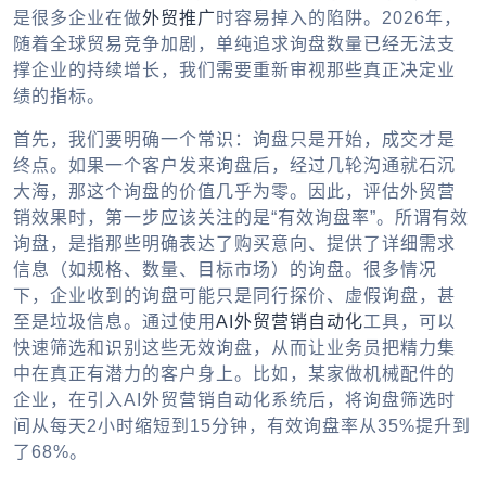
是很多企业在做
外贸推广
时容易掉入的陷阱。2026年，
随着全球贸易竞争加剧，单纯追求询盘数量已经无法支
撑企业的持续增长，我们需要重新审视那些真正决定业
绩的指标。
首先，我们要明确一个常识：询盘只是开始，成交才是
终点。如果一个客户发来询盘后，经过几轮沟通就石沉
大海，那这个询盘的价值几乎为零。因此，评估外贸营
销效果时，第一步应该关注的是“有效询盘率”。所谓有效
询盘，是指那些明确表达了购买意向、提供了详细需求
信息（如规格、数量、目标市场）的询盘。很多情况
下，企业收到的询盘可能只是同行探价、虚假询盘，甚
至是垃圾信息。通过使用
AI外贸营销自动化
工具，可以
快速筛选和识别这些无效询盘，从而让业务员把精力集
中在真正有潜力的客户身上。比如，某家做机械配件的
企业，在引入AI外贸营销自动化系统后，将询盘筛选时
间从每天2小时缩短到15分钟，有效询盘率从35%提升到
了68%。