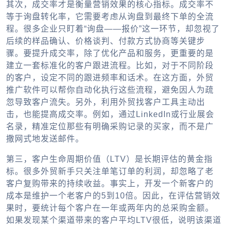
其次，成交率才是衡量营销效果的核心指标。成交率不
等于询盘转化率，它需要考虑从询盘到最终下单的全流
程。很多企业只盯着“询盘——报价”这一环节，却忽视了
后续的样品确认、价格谈判、付款方式协商等关键步
骤。要提升成交率，除了优化产品和服务，更重要的是
建立一套标准化的客户跟进流程。比如，对于不同阶段
的客户，设定不同的跟进频率和话术。在这方面，外贸
推广软件可以帮你自动化执行这些流程，避免因人为疏
忽导致客户流失。另外，利用外贸找客户工具主动出
击，也能提高成交率。例如，通过LinkedIn或行业展会
名录，精准定位那些有明确采购记录的买家，而不是广
撒网式地发送邮件。
第三，客户生命周期价值（LTV）是长期评估的黄金指
标。很多外贸新手只关注单笔订单的利润，却忽略了老
客户复购带来的持续收益。事实上，开发一个新客户的
成本是维护一个老客户的5到10倍。因此，在评估营销效
果时，要统计每个客户在一年或两年内的总采购金额。
如果发现某个渠道带来的客户平均LTV很低，说明该渠道