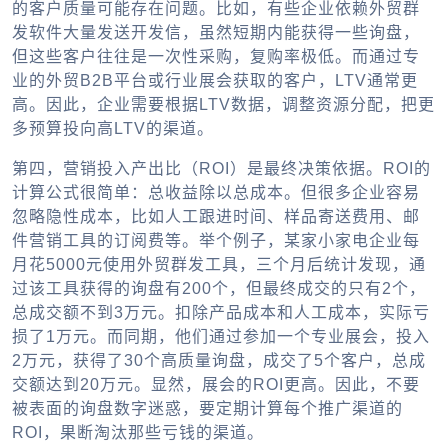
的客户质量可能存在问题。比如，有些企业依赖外贸群
发软件大量发送开发信，虽然短期内能获得一些询盘，
但这些客户往往是一次性采购，复购率极低。而通过专
业的外贸B2B平台或行业展会获取的客户，LTV通常更
高。因此，企业需要根据LTV数据，调整资源分配，把更
多预算投向高LTV的渠道。
第四，营销投入产出比（ROI）是最终决策依据。ROI的
计算公式很简单：总收益除以总成本。但很多企业容易
忽略隐性成本，比如人工跟进时间、样品寄送费用、邮
件营销工具的订阅费等。举个例子，某家小家电企业每
月花5000元使用外贸群发工具，三个月后统计发现，通
过该工具获得的询盘有200个，但最终成交的只有2个，
总成交额不到3万元。扣除产品成本和人工成本，实际亏
损了1万元。而同期，他们通过参加一个专业展会，投入
2万元，获得了30个高质量询盘，成交了5个客户，总成
交额达到20万元。显然，展会的ROI更高。因此，不要
被表面的询盘数字迷惑，要定期计算每个推广渠道的
ROI，果断淘汰那些亏钱的渠道。