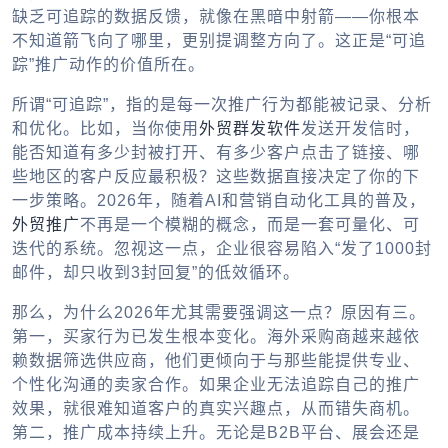
缺乏可追踪的数据反馈，就像在黑暗中射箭——你根本
不知道箭飞向了哪里，更别提调整方向了。这正是“可追
踪”推广动作的价值所在。
所谓“可追踪”，指的是每一次推广行为都能被记录、分析
和优化。比如，当你使用
外贸群发软件
发送开发信时，
能否知道有多少封被打开、有多少客户点击了链接、哪
些地区的客户反应最积极？这些数据直接决定了你的下
一步策略。2026年，随着AI和营销自动化工具的普及，
外贸推广
不再是一个模糊的概念，而是一套可量化、可
迭代的系统。忽视这一点，企业很容易陷入“发了1000封
邮件，却只收到3封回复”的低效循环。
那么，为什么2026年尤其需要强调这一点？原因有三。
第一，买家行为已发生根本变化。海外采购商越来越依
赖数据筛选供应商，他们更倾向于与那些能提供专业、
个性化沟通的卖家合作。如果企业无法追踪自己的推广
效果，就很难知道客户的真实兴趣点，从而错失商机。
第二，推广成本持续上升。无论是B2B平台、展会还是