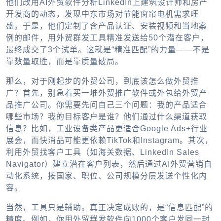
他们改用AI外贸软件分析LinkedIn上建筑设计师和房产
开发商的动态，发现中东市场对节能窗帘电机需求旺
盛。于是，他们定制了含产品认证、安装视频和当地案
例的邮件，用外贸群发工具精准发送给50个潜在客户，
最终成交了3个试单。这就是“精准匹配”的力量——不是
靠数量取胜，而是靠质量破局。
那么，对于刚起步的外贸公司，到底该怎么做外贸推
广？首先，别急着买一堆外贸推广软件或外包给外贸产
品推广公司。你需要先问自己三个问题：我的产品适合
哪些市场？我的目标客户是谁？他们通过什么渠道获取
信息？比如，工业设备类产品更适合Google Ads+行业
展会，而快消品可能更依赖TikTok和Instagram。其次，
利用外贸找客户工具（如海关数据、LinkedIn Sales
Navigator）建立潜在客户列表，然后通过AI外贸营销自
动化系统，按国家、职位、公司规模分层发送个性化内
容。
当然，工具只是辅助。真正决定成败的，是“信息匹配”的
精度。例如，你用外贸群发软件向1000个客户发同一封