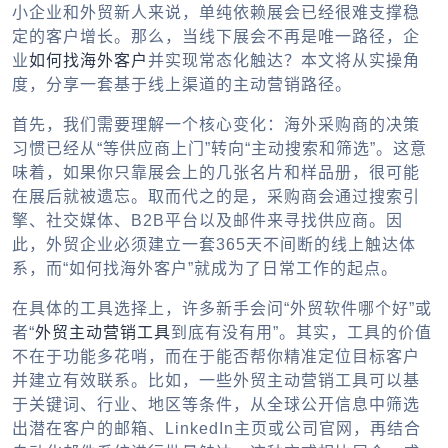
小企业和外贸新人来说，单纯依赖展会已经很难支撑稳
定的客户增长。那么，当线下展会不再是唯一路径，企
业
如何找海外客户
并实现常态化触达？本文将从实操角
度，分享一套基于线上渠道的主动营销路径。
首先，我们需要理解一个核心变化：海外采购商的决策
习惯已经从“等供应商上门”转向“主动搜索和筛选”。这意
味着，如果你只靠展会上的几张名片和样品册，很可能
在展后就被遗忘。取而代之的是，采购商会通过搜索引
擎、社交媒体、B2B平台以及邮件来寻找供应商。因
此，外贸企业必须建立一套365天不间断的线上触达体
系，而“如何找海外客户”就成为了日常工作的起点。
在具体的工具选择上，许多新手会问“外贸软件哪个好”或
者“
外贸主动营销工具
到底有没有用”。其实，工具的价值
不在于功能多花哨，而在于能否帮你精准定位目标客户
并建立有效联系。比如，一些外贸主动营销工具可以基
于关键词、行业、地区等条件，从全球公开信息中筛选
出潜在客户的邮箱、LinkedIn主页或公司官网，再结合