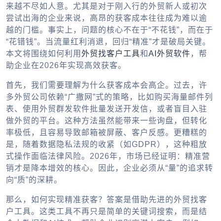
来越不尽如人意。尤其是对于刚入行的外贸新人或初次
尝试出海的企业来说，高昂的获客成本往往成为难以逾
越的门槛。事实上，问题的核心不在于“不花钱”，而在于
“花错钱”。当流量红利消退，回归“精准”才是破局关键。
本文将围绕如何利用
外贸找客户工具
和
AI外贸软件
，帮
助企业在2026年实现高效获客。
首先，我们需要理解为什么获客成本会高企。过去，许
多外贸公司依赖“广撒网”式的策略，比如购买海量邮件列
表、使用外贸群发软件批量发送开发信，或者盲目入驻
做外贸的平台。这种方法虽然能带来一些询盘，但转化
率极低，且容易导致邮箱被屏蔽、客户反感。更糟糕的
是，随着数据隐私法规的收紧（如GDPR），这种粗放
式操作面临法律风险。2026年，市场已经证明：精准营
销才是降本增效的核心。因此，企业必须从“量”的追求转
向“质”的深耕。
那么，如何实现精准获客？答案是借助先进的外贸找客
户工具。这类工具不再只是简单的关键词搜索，而是结