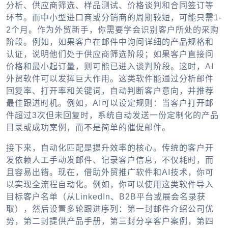
分析、供应商筛选、样品测试、价格谈判和合同签订等
环节。而中小型进口商或分销商的周期较短，可能只需1-
2个月。作为外贸新手，你需要学会识别客户所处的采购
阶段。例如，如果客户在邮件中询问详细的产品规格和
认证，说明他们处于供应商筛选阶段；如果客户直接问
价格和最小起订量，则可能已进入谈判阶段。这时，
AI
外贸软件
可以发挥巨大作用。这类软件能通过分析邮件
回复率、打开率和关键词，自动判断客户意向，并推荐
最佳跟进时机。例如，AI可以设定规则：当客户打开邮
件超过3次但未回复时，系统自动发送一份定制化的产品
目录或成功案例，而不是简单的催促邮件。
接下来，自动化匹配是提升效率的核心。传统的客户开
发依赖人工手动发邮件、记录客户信息，不仅耗时，而
且容易出错。现在，借助
外贸推广软件
和AI技术，你可
以实现全流程自动化。例如，你可以使用这类软件导入
目标客户名单（从LinkedIn、B2B平台或展会名录获
取），然后设置多轮跟进序列：第一封邮件介绍公司优
势，第二封提供产品手册，第三封分享客户案例，第四