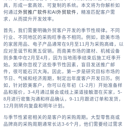
具，形成一套高效、可复制的系统。本文将为你解析如
何通过
外贸推广软件
和
AI外贸软件
，精准匹配客户需
求，从而提升开发效率。
首先，我们需要明确外贸客户开发的季节性规律。不同
行业、不同地区的采购旺季各不相同。例如，欧美市场
的家居用品、电子产品通常在9月至11月为采购高峰，以
应对圣诞节和黑五促销。而南美市场的建材、机械设备
则多集中在2月至4月，因为当地雨季结束后施工旺季开
始。如果你忽视了这些季节性因素，盲目发送推广邮
件，很可能石沉大海。因此，第一步是研究目标市场的
节日、气候和经济周期，制定出年度客户开发日历。例
如，针对欧美客户，你可以在年初（1-2月）开始准备样
品和报价，3-4月通过展会或线上渠道接触潜在买家，5-
8月进行密集沟通和样品确认，9-11月跟进订单和发货，
12月则转向复盘和明年计划。
与季节性紧密相关的是客户的采购周期。大型零售商或
品牌商的采购周期通常长达3-6个月，他们需要经过需求