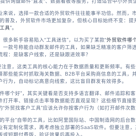
，提供询盘邮件“直发“、数据看板等服务，打造适合中小外贸
业来说，选择一款合适的外贸软件往往能事半功倍。然而，
技术的普及，外贸软件市场更加复杂，但核心目标始终不变：
工具
”。
很多新手容易陷入“工具迷信”，以为买了某款“
外贸软件哪
，一款号称能自动群发邮件的工具，如果缺乏精准的客户筛
流程：是缺客户线索，还是缺跟进效率？
但要注意，这类工具的核心能力在于数据质量和更新频率。有
择那些能实时抓取海关数据、B2B平台采购商信息的工具，
客户行为，自动标记高意向线索，这比盲目群发有效得多。
件哪个好”，其实关键看是否支持多语言翻译、邮件追踪和客
件打开率、链接点击率等数据能否直观呈现？这些细节直接影
的“外贸找客户工具”应该允许你按客户行为（如打开邮件次
贸的平台”自带的工具，比如阿里国际站、中国制造网的后台
有定制化需求，再考虑独立部署的SaaS软件。但要注意，
版或短期付费版，验证效果后再投入。