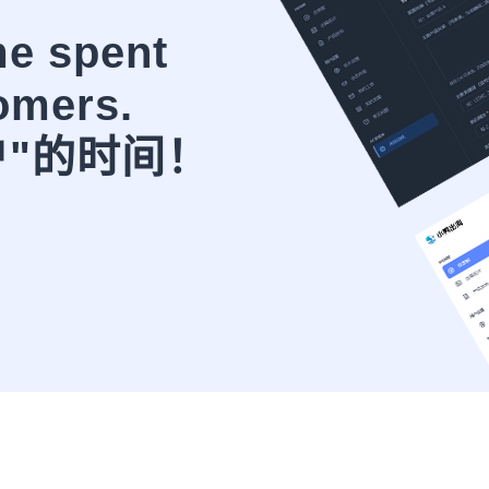
me spent
omers.
户"的时间！