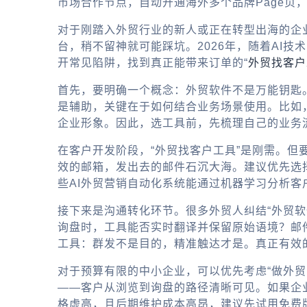
市场合作节点，自动开通海外多个品牌Page页
对于刚踏入外贸行业的新人或正在转型出海的企
台，稍不留神就可能踩坑。2026年，随着AI
开常见陷阱，找到真正能带来订单的“
外贸找客户
首先，要明确一个概念：外贸软件不是万能钥匙。
是辅助，关键在于如何结合业务场景使用。比如
企业形象。因此，选工具前，先梳理自己的业务
在客户开发阶段，“外贸找客户工具”是刚需。
效的邮箱，发出去的邮件石沉大海。建议优先选
些AI外贸营销自动化系统能通过机器学习分析
接下来是沟通转化环节。很多外贸人纠结“外贸软
询盘时，工具能否实时翻译并保留原始语境？邮
工具：群发不是目的，精准触达才是。真正有效
对于预算有限的中小企业，可以优先考虑“做外
——客户从浏览到询盘的路径清晰可见。如果企业
格虚高，且后期维护成本高昂，建议先试用免费