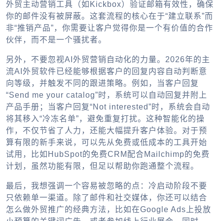
外贸主动营销工具
（如Kickbox）验证邮箱有效性，确保
你的邮件没有被屏蔽。这套流程的核心在于“建立联系”而
非“推销产品”，你需要让客户觉得你是一个有价值的合作
伙伴，而不是一个骚扰者。
另外，不要忽视
AI外贸营销自动化
的力量。2026年的主
流
AI外贸软件
已经能够根据客户的回复内容自动判断意
向等级，并触发不同的跟进策略。例如，当客户回复
“Send me your catalog”时，系统可以自动回复并附上
产品手册；当客户回复“Not interested”时，系统会自动
将其移入“冷冻名单”，避免重复打扰。这种智能化的操
作，不仅节省了人力，还能大幅提升客户体验。对于预
算有限的新手来说，可以先从免费或低成本的工具开始
试用，比如HubSpot的免费CRM配合Mailchimp的免费
计划，虽然功能有限，但足以帮助你跑通整个流程。
最后，我想强调一个容易被忽略的点：冷启动阶段不要
只依赖单一渠道。除了邮件和社交媒体，你还可以结合
怎么做外贸推广
的经典方法，比如在Google Ads上投放