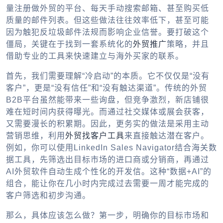
量注册
做外贸的平台
、每天手动搜索邮箱、甚至购买低
质量的邮件列表。但这些做法往往效率低下，甚至可能
因为触犯反垃圾邮件法规而影响企业信誉。要打破这个
僵局，关键在于找到一套系统化的
外贸推广
策略，并且
借助专业的工具来快速建立与海外买家的联系。
首先，我们需要理解“冷启动”的本质。它不仅仅是“没有
客户”，更是“没有信任”和“没有触达渠道”。传统的外贸
B2B平台虽然能带来一些询盘，但竞争激烈，新店铺很
难在短时间内获得曝光。而通过社交媒体或展会获客，
又需要漫长的积累期。因此，更务实的做法是采用主动
营销思维，利用
外贸找客户工具
来直接触达潜在客户。
例如，你可以使用LinkedIn Sales Navigator结合海关数
据工具，先筛选出目标市场的进口商或分销商，再通过
AI外贸软件
自动生成个性化的开发信。这种“数据+AI”的
组合，能让你在几小时内完成过去需要一周才能完成的
客户筛选和初步沟通。
那么，具体应该怎么做？第一步，明确你的目标市场和