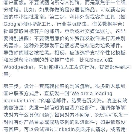
客户画像。不要试图向所有人推销，而是聚焦于一个细
分领域。比如，如果你做的是家居装饰品，可以锁定美
国的中小型批发商。第二步，利用
外贸找客户工具
（如
Google地图搜索工具、行业黄页爬虫、海关数据平台）
批量获取目标客户的邮箱、电话或社交媒体账号。这里
要特别提醒：不要使用廉价的
外贸群发软件
进行无差别
的轰炸，这种
外贸群发平台
很容易被标记为垃圾邮件，
导致你的域名被拉黑。相反，应该选择支持个性化模板
和发送频率控制的
外贸推广软件
，比如Snov.io或
Woodpecker，它们能模拟人工发送行为，提高邮件到达
率。
第三步，设计一套高转化率的沟通流程。很多新人拿到
客户联系方式后，直接发一封“We are a leading
manufacturer...”的套话邮件，结果石沉大海。真正有效
的做法是：先发一封简短的自我介绍邮件，强调你能解
决对方什么具体问题；如果对方不回复，3天后可以发一
封附有你产品目录或成功案例的跟进邮件；如果依然没
有回应，可以尝试通过LinkedIn发送好友请求，或者用