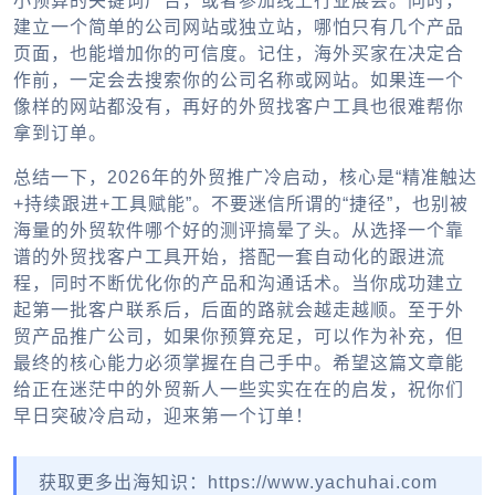
小预算的关键词广告，或者参加线上行业展会。同时，
建立一个简单的公司网站或独立站，哪怕只有几个产品
页面，也能增加你的可信度。记住，海外买家在决定合
作前，一定会去搜索你的公司名称或网站。如果连一个
像样的网站都没有，再好的
外贸找客户工具
也很难帮你
拿到订单。
总结一下，2026年的外贸推广冷启动，核心是“精准触达
+持续跟进+工具赋能”。不要迷信所谓的“捷径”，也别被
海量的
外贸软件哪个好
的测评搞晕了头。从选择一个靠
谱的
外贸找客户工具
开始，搭配一套自动化的跟进流
程，同时不断优化你的产品和沟通话术。当你成功建立
起第一批客户联系后，后面的路就会越走越顺。至于
外
贸产品推广公司
，如果你预算充足，可以作为补充，但
最终的核心能力必须掌握在自己手中。希望这篇文章能
给正在迷茫中的外贸新人一些实实在在的启发，祝你们
早日突破冷启动，迎来第一个订单！
获取更多出海知识：https://www.yachuhai.com