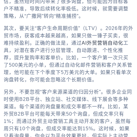
信，虽然短时间内带来了很多询盘，但可能因为目标客
户不精准，导致后续转化率极低。这时候，就需要调整
策略，从“广撒网”转向“精准捕捞”。
其次，要关注“客户生命周期价值”（LTV）。2026年的外
贸市场，获客成本越来越高，如果只做一锤子买卖，很
难持续盈利。正确的做法是，通过
AI外贸营销自动化
工
具，对潜在客户进行分层管理、自动跟进、个性化推
荐，提升复购率和客单价。比如，一个客户第一次只买
了500美元的小单，但通过自动化邮件营销和客户关系管
理，他可能在下个季度下5万美元的大单。如果只看单次
询盘转化，你可能会忽略这个长期价值。
另外，不要忽视“客户来源渠道的归因分析”。很多企业同
时使用B2B平台、独立站、社交媒体、线下展会等多种
渠道。每个渠道的询盘量和成交率都不一样。比如，某
外贸B2B平台
可能每天带来50个询盘，但成交率只有
1%；而通过
外贸主动营销工具
主动开发的客户，虽然每
周只有10个询盘，但成交率能达到15%。这时候，如果
只看询盘量，你会以为平台效果更好，但实际上主动营