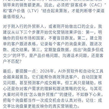
销带来的销售额更高。因此，必须把“获客成本（CAC）”
和“客户价值（LTV）”结合起来算账，才能判断哪个渠道
最值得投入。
对于刚入行的外贸新人，或者刚开始做出口的企业，我
建议从以下三个步骤开始优化营销效果评估：第一，明
确你的目标市场和国家，不要盲目群发。第二，建立简
单的客户跟进表格，记录每个客户的询盘来源、跟进次
数、成交结果。第三，定期复盘数据，找出“询盘多但成
交少”的环节，是产品价格问题、沟通话术问题，还是客
户不匹配？
最后，要提醒一点：2026年，
AI外贸软件
和自动化工具
会越来越普及。它们能帮你高效筛选客户、自动回复常
见问题、甚至预测客户成交概率。但工具只是辅助，核
心还是你对客户需求的理解和跟进策略的优化。与其花
大量时间寻找“怎么做外贸推广”的捷径，不如静下心来，
把每个询盘都当作一次成交机会去认真对待。记住：成
交率比询盘量更能反映你的真实营销能力。