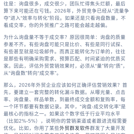
往是：询盘很多，成交很少，团队忙得焦头烂额，最后
算下来可能还在亏钱。2026年，外贸竞争已经从“流量争
夺”进入“效率与转化”阶段。如果还是只看询盘数量，不
看成交率，你的外贸推广之路可能会越走越偏。
为什么询盘量不等于成交率？原因很简单：询盘的质量
参差不齐。有些询盘可能只是比价、有些是同行试探、
有些甚至就是垃圾邮件。而真正能转化为订单的，往往
是那些有明确采购需求、预算匹配、时间紧迫的优质买
家。因此，评估外贸营销效果时，必须从“量”转向“质”，
从“询盘数”转向“成交率”。
那么，2026年外贸企业应该如何正确评估营销效果？首
先，要建立一套完整的转化漏斗数据。从曝光量、点击
率、询盘量、样品单数，到最终成交金额和复购率，每
一个环节都要有数据记录。其中，“询盘-成交转化率”是
最核心的指标之一。如果这个数字低于行业平均水平
（比如2%-5%），说明你的营销渠道或者跟进流程需要
优化。比如，你用了某些
外贸群发软件
群发了大量开发