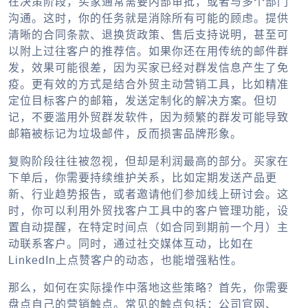
在决策阶段，买家通常需要内部审批，或者与多个部门
沟通。这时，你的任务就是消除所有可能的顾虑。提供
清晰的合同条款、退换货政策、售后支持说明，甚至可
以附上过往客户的推荐信。如果你还在用传统的邮件群
发，效果可能很差，因为买家已经对群发信息产生了免
疫。更有效的方式是结合外贸主动营销工具，比如精准
定位目标客户的邮箱，发送定制化的解决方案。但切
记，不要滥用
外贸群发软件
，因为频繁的群发可能导致
邮箱被标记为垃圾邮件，反而损害品牌形象。
复购阶段往往被忽视，但却是利润最高的部分。买家在
下单后，你需要持续维护关系，比如定期发送产品更
新、行业趋势报告，或者邀请他们参加线上研讨会。这
时，你可以利用外贸找客户工具中的客户管理功能，设
置自动提醒，在特定时间点（如合同到期前一个月）主
动联系客户。同时，通过社交媒体互动，比如在
LinkedIn上点赞客户的动态，也能增强粘性。
那么，如何在实际操作中落地这些策略？首先，你需要
盘点自己的营销触点。常见的触点包括：公司官网、