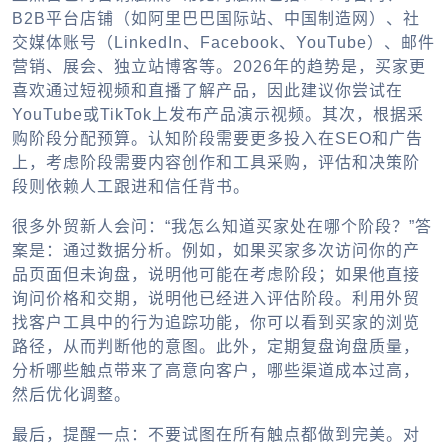
B2B平台店铺（如阿里巴巴国际站、中国制造网）、社
交媒体账号（LinkedIn、Facebook、YouTube）、邮件
营销、展会、独立站博客等。2026年的趋势是，买家更
喜欢通过短视频和直播了解产品，因此建议你尝试在
YouTube或TikTok上发布产品演示视频。其次，根据采
购阶段分配预算。认知阶段需要更多投入在SEO和广告
上，考虑阶段需要内容创作和工具采购，评估和决策阶
段则依赖人工跟进和信任背书。
很多外贸新人会问：“我怎么知道买家处在哪个阶段？”答
案是：通过数据分析。例如，如果买家多次访问你的产
品页面但未询盘，说明他可能在考虑阶段；如果他直接
询问价格和交期，说明他已经进入评估阶段。利用
外贸
找客户工具
中的行为追踪功能，你可以看到买家的浏览
路径，从而判断他的意图。此外，定期复盘询盘质量，
分析哪些触点带来了高意向客户，哪些渠道成本过高，
然后优化调整。
最后，提醒一点：不要试图在所有触点都做到完美。对