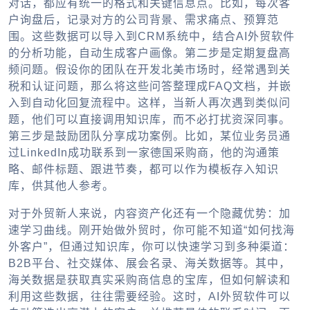
对话，都应有统一的格式和关键信息点。比如，每次客
户询盘后，记录对方的公司背景、需求痛点、预算范
围。这些数据可以导入到CRM系统中，结合AI外贸软件
的分析功能，自动生成客户画像。第二步是定期复盘高
频问题。假设你的团队在开发北美市场时，经常遇到关
税和认证问题，那么将这些问答整理成FAQ文档，并嵌
入到自动化回复流程中。这样，当新人再次遇到类似问
题，他们可以直接调用知识库，而不必打扰资深同事。
第三步是鼓励团队分享成功案例。比如，某位业务员通
过LinkedIn成功联系到一家德国采购商，他的沟通策
略、邮件标题、跟进节奏，都可以作为模板存入知识
库，供其他人参考。
对于外贸新人来说，内容资产化还有一个隐藏优势：加
速学习曲线。刚开始做外贸时，你可能不知道“如何找海
外客户”，但通过知识库，你可以快速学习到多种渠道：
B2B平台、社交媒体、展会名录、海关数据等。其中，
海关数据是获取真实采购商信息的宝库，但如何解读和
利用这些数据，往往需要经验。这时，AI外贸软件可以