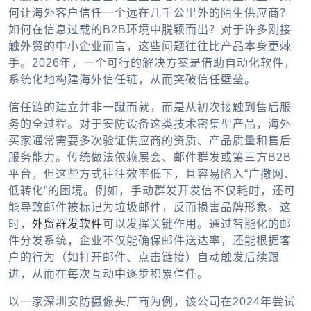
何让海外客户信任一个远在几千公里外的陌生供应商？
如何在信息过载的B2B环境中脱颖而出？对于许多刚接
触外贸的中小企业而言，这些问题往往比产品本身更棘
手。2026年，一个可行的解决方案是借助自动化软件，
系统化地构建海外信任链，从而突破信任壁垒。
信任链的建立并非一蹴而就，而是从初次接触到售后服
务的全过程。对于安防设备这类技术密集型产品，海外
买家通常需要多次验证供应商的资质、产品质量和售后
服务能力。传统做法依赖展会、邮件群发或第三方B2B
平台，但这些方式往往效率低下，且容易陷入“广撒网、
低转化”的困境。例如，手动群发开发信不仅耗时，还可
能导致邮件被标记为垃圾邮件，反而损害品牌形象。这
时，
外贸群发软件
可以发挥关键作用。通过智能化的邮
件分发系统，企业不仅能确保邮件送达率，还能根据客
户的行为（如打开邮件、点击链接）自动触发后续跟
进，从而在每次互动中逐步积累信任。
以一家深圳安防摄像头厂商为例，该公司在2024年尝试