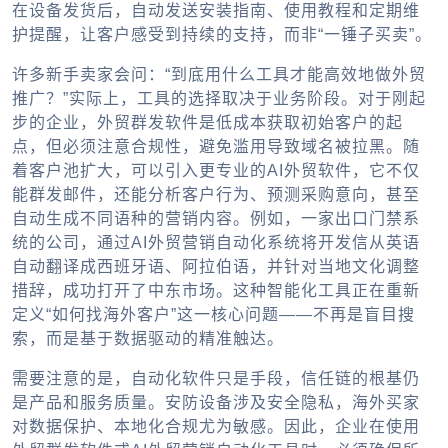
在设备发货后，自动发送安装指南、使用教程和定期维
护提醒，让客户感受到持续的支持，而非“一锤子买卖”。
许多新手卖家会问：“到底用什么工具才能高效地做外贸
推广？”实际上，工具的选择取决于业务阶段。对于刚起
步的企业，外贸群发软件是低成本获取初始客户的起
点，但必须注意合规性，避免滥用导致域名被拉黑。随
着客户池扩大，可以引入更专业的AI外贸软件，它不仅
能群发邮件，还能分析客户行为、预测采购意向，甚至
自动生成不同语种的营销内容。例如，一家出口门禁系
统的公司，通过AI外贸营销自动化系统将开发信从英语
自动翻译成西班牙语、阿拉伯语，并针对当地文化调整
措辞，成功打开了中东市场。这种智能化工具正在重新
定义“如何找海外客户”这一核心问题——不再是盲目搜
索，而是基于数据驱动的精准触达。
需要注意的是，自动化软件只是手段，信任链的根基仍
是产品和服务质量。安防设备涉及安全隐私，海外买家
对数据保护、本地化合规尤为敏感。因此，企业在使用