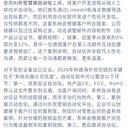
使用
AI外贸营销自动化
工具，将客户开发流程从纯人工
转向半自动化。他们首先通过LinkedIn和海关数据筛选
出目标客户，然后利用自动化软件发送个性化开发信。
与传统群发不同，这套系统会根据客户所在国家、公司
规模以及过往采购记录，动态调整邮件内容和附件（如
产品认证证书、案例视频）。结果，回复率从原来的3%
提升至12%，其中一位德国客户在第三次邮件互动后便
要求视频验厂。这个案例说明，自动化并非取代人性化
沟通，而是让每一次沟通都更精准、更有温度。
对于安防设备出口企业，2026年构建海外信任链的关键
在于“系统化展示可信度”。自动化软件可以整合以下环
节：第一，资质验证自动化。将产品CE、FCC、RoHS
等认证文件整合到云端，当客户询问时，系统自动发送
对应证书的加密链接，而非手动打包附件。第二，案例
展示动态化。通过AI外贸营销自动化平台，企业可以创
建基于客户行业的案例库，例如针对零售业的防盗系统
案例、针对仓储的视频监控方案，系统会根据客户浏览
行为推送最相关的案例视频。第三，售后跟进自动化。