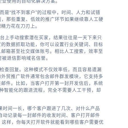
企业使用的自动化解决方案。
而是“找不到客户”的过程中，时间、人力和试错
加剧，那些重复、低效的推广环节如果继续靠人工硬
把精力花在刀刃上。
B平台上手动搜索潜在买家，结果往往是一天下来只
置的数据抓取功能，你可以设置行业关键词、目标
人邮箱甚至社交媒体账号。相比人工搜索，效率至
时被退信影响域名信誉。
天检查回复。这种模式不仅效率低，而且容易遗漏
的
外贸推广软件
通常包含邮件群发模块，它支持多
进邮件。比如，当客户打开第一封开发信后，系统
种智能化的跟进流程，完全不需要人工干预，却
结果时间一长，哪个客户跟进了几次、对什么产品
自动记录每一封邮件的收发时间、客户打开邮件
）。这样，你每天打开软件就能看到哪些客户需要优