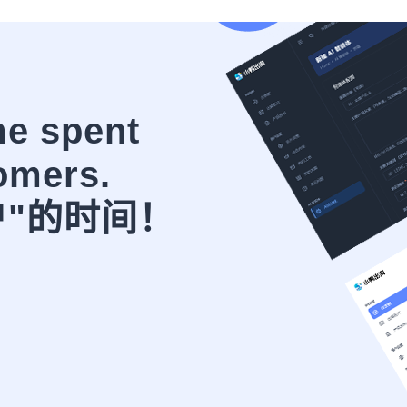
me spent
omers.
户"的时间！