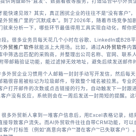
，提供询盘邮件“直发“、数据看板等服务，打造适合中小外贸
能快速见效？其实，真正困扰企业的往往不是“没有客户”，
外贸推广里的“沉默成本”。到了2026年，随着市场竞争
们就来分析一下，哪些环节最值得用工具实现自动化，帮你
段。很多业务员每天花几个小时在谷歌、LinkedIn或B2
的
外贸推广软件
就能派上大用场。比如，通过
AI外贸软件
内
库中筛选出匹配的采购商，并整理出公司名称、官网、联系
还附带邮箱验证功能，能过滤掉无效地址，避免后续发送邮件
。许多外贸企业习惯用个人邮箱一封封手动写开发信，然后每
邮箱很容易被标记为垃圾邮件，导致整个域名被拉黑。专业
客户打开邮件的次数或点击链接的行为，自动触发下一封跟
果客户没有反应，系统则会在一周后发送一封简短的提醒。这
。很多外贸新人拿到一堆客户信息后，用Excel表格记录，
直接导致客户流失。而
AI外贸软件
往往自带CRM功能，可以
客户打标签（例如“高意向客户”“潜在客户”“已失联客户”