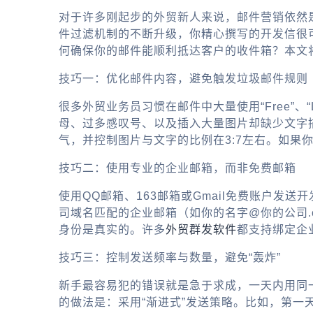
对于许多刚起步的外贸新人来说，邮件营销依然是接触
件过滤机制的不断升级，你精心撰写的开发信很
何确保你的邮件能顺利抵达客户的收件箱？本文
技巧一：优化邮件内容，避免触发垃圾邮件规则
很多外贸业务员习惯在邮件中大量使用“Free”、“L
母、过多感叹号、以及插入大量图片却缺少文字
气，并控制图片与文字的比例在3:7左右。如果
技巧二：使用专业的企业邮箱，而非免费邮箱
使用QQ邮箱、163邮箱或Gmail免费账户发
司域名匹配的企业邮箱（如你的名字@你的公司.c
身份是真实的。许多
外贸群发软件
都支持绑定企
技巧三：控制发送频率与数量，避免“轰炸”
新手最容易犯的错误就是急于求成，一天内用同一
的做法是：采用“渐进式”发送策略。比如，第一