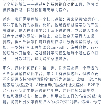
了全新的解法——通过
AI外贸营销自动化
工具，你可以
像做选择题一样轻松锁定高意向客户。
首先，我们需要理解一个核心逻辑：买家是否“高意向”，
取决于他的行为数据。比如，他是否频繁搜索你的产品
关键词、是否在B2B平台上留下过询盘、或者是否浏览
过竞争对手的网站。传统上，这些信息需要靠人工逐一
排查，但AI外贸软件可以自动抓取并分析这些信号。例
如，一款好的AI工具能整合LinkedIn、海关数据、行业
论坛等公开信息，通过机器学习模型给每个潜在客户打
分——分数越高，说明购买意愿越强。
那么，具体如何操作？第一步，你需要选择一个靠谱的
AI外贸营销自动化平台。市面上有很多选项，但核心要
看它是否支持“关键词监控”和“行为追踪”。比如，设定“智
能家居”为监控词，AI会自动扫描全球社交媒体、B2B平
台和行业新闻中提及该词的用户，并评估其公司规模、
职位和近期动态。第二步，利用这些工具的“智能分组”功
能，将高评分买家自动归入“优先跟进”列表。这样，你每