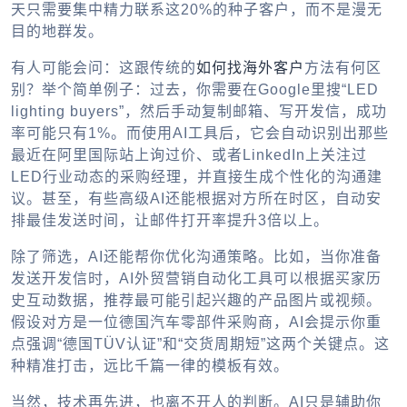
天只需要集中精力联系这20%的种子客户，而不是漫无
目的地群发。
有人可能会问：这跟传统的
如何找海外客户
方法有何区
别？举个简单例子：过去，你需要在Google里搜“LED
lighting buyers”，然后手动复制邮箱、写开发信，成功
率可能只有1%。而使用AI工具后，它会自动识别出那些
最近在阿里国际站上询过价、或者LinkedIn上关注过
LED行业动态的采购经理，并直接生成个性化的沟通建
议。甚至，有些高级AI还能根据对方所在时区，自动安
排最佳发送时间，让邮件打开率提升3倍以上。
除了筛选，AI还能帮你优化沟通策略。比如，当你准备
发送开发信时，AI外贸营销自动化工具可以根据买家历
史互动数据，推荐最可能引起兴趣的产品图片或视频。
假设对方是一位德国汽车零部件采购商，AI会提示你重
点强调“德国TÜV认证”和“交货周期短”这两个关键点。这
种精准打击，远比千篇一律的模板有效。
当然，技术再先进，也离不开人的判断。AI只是辅助你