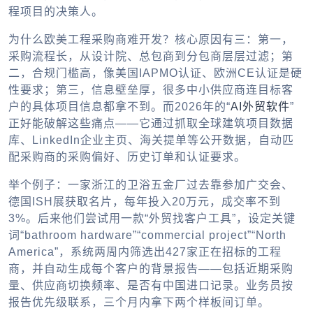
程项目的决策人。
为什么欧美工程采购商难开发？核心原因有三：第一，
采购流程长，从设计院、总包商到分包商层层过滤；第
二，合规门槛高，像美国IAPMO认证、欧洲CE认证是硬
性要求；第三，信息壁垒厚，很多中小供应商连目标客
户的具体项目信息都拿不到。而2026年的“
AI外贸软件
”
正好能破解这些痛点——它通过抓取全球建筑项目数据
库、LinkedIn企业主页、海关提单等公开数据，自动匹
配采购商的采购偏好、历史订单和认证要求。
举个例子：一家浙江的卫浴五金厂过去靠参加广交会、
德国ISH展获取名片，每年投入20万元，成交率不到
3%。后来他们尝试用一款“外贸找客户工具”，设定关键
词“bathroom hardware”“commercial project”“North
America”，系统两周内筛选出427家正在招标的工程
商，并自动生成每个客户的背景报告——包括近期采购
量、供应商切换频率、是否有中国进口记录。业务员按
报告优先级联系，三个月内拿下两个样板间订单。