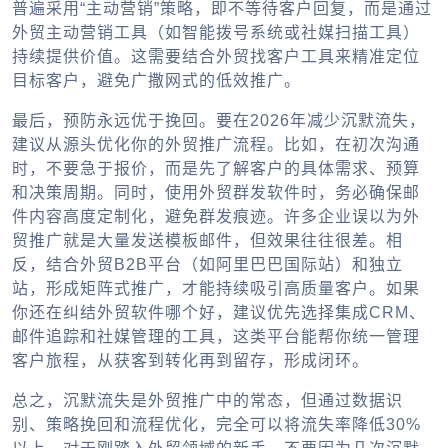
普遍采用“主动营销”策略，即不等待客户回复，而是通过
外贸主动营销工具（如智能拨号系统或社媒扫描工具）
持续提供价值。这需要结合外贸找客户工具来精准定位
目标客户，避免广撒网式的低效推广。
最后，预防永远优于挽回。要在2026年减少沉默流失，
建议从源头优化你的外贸推广流程。比如，在初次沟通
时，不要急于报价，而是先了解客户的具体需求、预算
和决策周期。同时，使用外贸群发软件时，务必确保邮
件内容高度定制化，避免群发痕迹。许多企业误以为外
贸推广就是大量发送模板邮件，但效果往往很差。相
反，结合外贸B2B平台（如阿里巴巴国际站）和独立
站，形成矩阵式推广，才能持续吸引高质量客户。如果
你还在纠结外贸软件哪个好，建议优先选择集成CRM、
邮件追踪和社媒管理的工具，这类平台能帮你统一管理
客户旅程，从获客到转化再到留存，形成闭环。
总之，沉默流失是外贸推广中的常态，但通过数据识
别、策略挽回和流程优化，完全可以将流失率降低30%