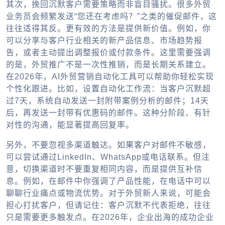
其次，挽回沉默客户需要策略而非盲目骚扰。很多外贸
业务员会频繁发送“您还在考虑吗？”之类的催促邮件，这
往往适得其反。更有效的方法是提供新价值。例如，你
可以分享与客户行业相关的新产品信息、市场趋势报
告，或者主动提出调整报价或付款条件。这里需要强调
的是，外贸推广不是一次性推销，而是长期关系建立。
在2026年，AI外贸营销自动化工具可以帮助你轻松实现
个性化跟进。比如，设置自动化工作流：当客户沉默超
过7天，系统自动发送一封附带案例分析的邮件；14天
后，再发送一封带有优惠码的邮件。这种分阶段、有针
对性的沟通，能显著提高回复率。
另外，不要忽视多渠道触达。如果客户对邮件不敏感，
可以尝试通过LinkedIn、WhatsApp或电话联系。但注
意，切换渠道时不要重复相同内容，而是提供互补信
息。例如，在邮件中你强调了产品性能，在电话中可以
聊聊行业痛点或物流优势。对于外贸新人来说，可能会
担心打扰客户，但请记住：客户沉默不代表拒绝，往往
只是需要更多触发点。在2026年，企业出海的成功企业