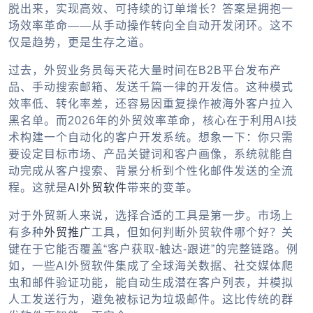
脱出来，实现高效、可持续的订单增长？答案是拥抱一
场效率革命——从手动操作转向全自动开发闭环。这不
仅是趋势，更是生存之道。
过去，外贸业务员每天花大量时间在B2B平台发布产
品、手动搜索邮箱、发送千篇一律的开发信。这种模式
效率低、转化率差，还容易因重复操作被海外客户拉入
黑名单。而2026年的外贸效率革命，核心在于利用AI技
术构建一个自动化的客户开发系统。想象一下：你只需
要设定目标市场、产品关键词和客户画像，系统就能自
动完成从客户搜索、背景分析到个性化邮件发送的全流
程。这就是
AI外贸软件
带来的变革。
对于外贸新人来说，选择合适的工具是第一步。市场上
有多种
外贸推广
工具，但如何判断外贸软件哪个好？关
键在于它能否覆盖“客户获取-触达-跟进”的完整链路。例
如，一些AI外贸软件集成了全球海关数据、社交媒体爬
虫和邮件验证功能，能自动生成潜在客户列表，并模拟
人工发送行为，避免被标记为垃圾邮件。这比传统的群