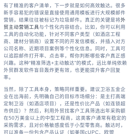
有了精准的客户清单，下一步就是如何高效触达。很多
新手容易犯的错误是直接使用通用模板进行大规模邮件
营销，结果往往被标记为垃圾邮件。真正的关键是将
外
贸主动营销工具
与个性化内容结合。比如，你可以利用
工具的自动化功能，针对不同客户类型（如酒店工程
商、建材分销商）设置不同的开发信模板，并插入对方
公司名称、近期项目案例等个性化信息。同时，工具可
以追踪邮件打开率、点击率，帮你判断哪些客户真正感
兴趣。这种“精准筛选+主动触达”的模式，远比单纯依赖
外贸群发软件
盲目轰炸更有效，也更能提升客户回复
率。
当然，除了工具本身，策略同样重要。建议卫浴五金企
业在出海前，先明确自己的目标市场细分：是主打高端
定制卫浴（如酒店项目），还是性价比产品（如连锁超
市供应）？然后，利用
外贸找客户工具
筛选出年采购额
在50万美金以上的中型工程商，这类客户通常有稳定的
采购需求，且对价格敏感度低于小型零售商。触达时，
可以准备一份包含产品认证（如美国cUPC、欧盟