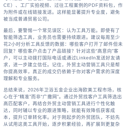
CE）、工厂实拍视频、过往工程案例的PDF资料包，作
为附件或在线链接发送。这样能显著提升专业度，避免
被当成普通贸易公司。
最后，要警惕一个常见误区：认为工具万能。即使有了
智能筛选工具，业务员也需要持续跟进。建议每周至少
花2小时分析工具反馈的数据：哪些客户打开了邮件但未
回复？哪些客户点击了产品链接？针对这些“高意向”客
户，可以主动拨打国际电话或通过LinkedIn发送好友请
求，进一步建立信任。记住，
外贸主动营销工具
只是帮
你提高效率，真正的成交仍依赖于你对客户需求的深度
理解和专业服务。
总结来说，2026年卫浴五金企业出海欧美工程市场，核
心在于“精准”而非“广撒网”。通过
外贸找客户工具
筛选出
高匹配客户，再结合
外贸主动营销工具
进行个性化触
达，同时辅以专业的跟进策略，就能有效降低获客成
本，提升订单转化率。对于刚起步的外贸团队，不妨先
从试用这类工具开始，逐步积累经验，再扩展到更复杂