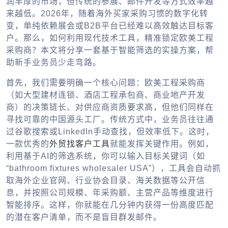
润丰厚的市场，但传统的参展、邮件开发等方式效率越
来越低。2026年，随着海外买家采购习惯的数字化转
变，单纯依赖展会或B2B平台已经难以高效触达目标客
户。那么，如何利用现代技术工具，精准锁定欧美工程
采购商？本文将分享一套基于智能筛选的实操方案，帮
助新手业务员少走弯路。
首先，我们需要明确一个核心问题：欧美工程采购商
（如大型建材连锁、酒店工程承包商、商业地产开发
商）的决策链长、对供应商资质要求高，但他们同样在
寻找可靠的中国源头工厂。传统方式中，业务员往往通
过谷歌搜索或LinkedIn手动查找，但效率低下。这时，
一款优秀的
外贸找客户工具
就能发挥关键作用。例如，
利用基于AI的筛选系统，你可以输入目标关键词（如
“bathroom fixtures wholesaler USA”），工具会自动抓
取海外企业官网、行业协会目录、海关数据等公开信
息，并按照公司规模、年采购额、主营产品等维度进行
智能排序。这样，你就能在几分钟内获得一份高度匹配
的潜在客户清单，而不是盲目群发邮件。