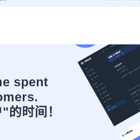
me spent
omers.
户"的时间！