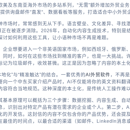
欧美及东南亚海外市场的多站系列，“无需”额外增加外贸业
，提供询盘邮件“直发“、数据看板等服务，打造适合中小外贸
种市场时，常常感到无从下手。语言壁垒、文化差异、寻找
碍正在被逐步消除。2026年，自动化内容生成技术，特别
探讨如何利用这些工具，让小语种市场不再是难题。
，企业想要进入一个非英语国家市场，例如西班牙、俄罗斯
。同时，如何在这些市场找到精准的客户，也是一大挑战。
标记为垃圾邮件，收效甚微。这正是因为忽略了内容的本土
本地化”与“精准触达”的结合。一套优秀的
AI外贸软件
，不再是
要向一个中东买家介绍产品时，AI不仅能将你的英文资料翻
内容符合当地规范。这种深度的本土化，是传统人工操作难
其基本原理可以概括为三个步骤：数据挖掘、内容生成、自
息，识别出对特定产品有潜在需求的企业或个人。第二步，A
化的开发信。这封信的内容不仅包含你的产品优势，还会提
在最佳的时间点，以最合适的渠道（如邮件、LinkedIn消息