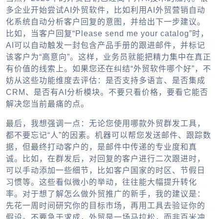
多企业开始尝试
AI外贸软件
，比如利用
AI外贸营销自动
化
系统自动分析客户回复的意图，并给出下一步建议。
比如，当客户回复“Please send me your catalog”时，
AI可以自动触发一封包含产品手册的跟进邮件，并标记
该客户为“高意向”。这样，业务员就能把精力集中在真正
有价值的线索上。如果您还在纠结“
外贸软件哪个好
”，不
妨从这些功能维度去评估：是否支持多语言、是否集成
CRM、是否有AI分析模块。不要只看价格，要看它能否
解决您当前最痛的点。
最后，我想强调一点：无论您使用哪款
外贸群发工具
，
都不要忘记“人”的因素。机器可以帮您发送邮件、跟踪数
据，但最终打动客户的，是邮件中传递的专业度和真
诚。比如，在群发后，对回复的客户进行二次跟进时，
可以手动添加一些细节，比如客户国家的时区、节假日
习惯等。这些看似微小的举动，往往能大幅提升转化
率。对于想了解
怎么做外贸推广
的新手，我的建议是：
先花一周时间研究你的目标市场，再用工具去验证你的
假设。不要急于求成，外贸是一场马拉松，而非百米冲