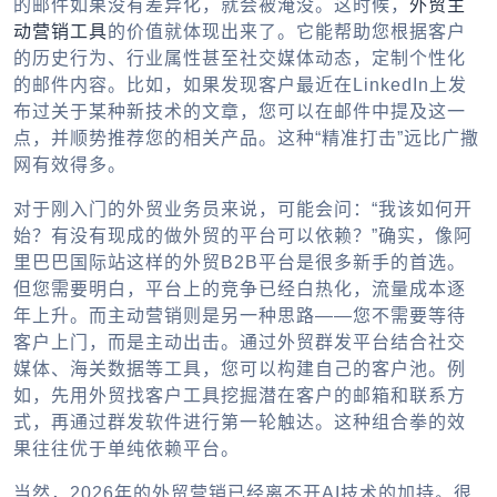
的邮件如果没有差异化，就会被淹没。这时候，
外贸主
动营销工具
的价值就体现出来了。它能帮助您根据客户
的历史行为、行业属性甚至社交媒体动态，定制个性化
的邮件内容。比如，如果发现客户最近在LinkedIn上发
布过关于某种新技术的文章，您可以在邮件中提及这一
点，并顺势推荐您的相关产品。这种“精准打击”远比广撒
网有效得多。
对于刚入门的外贸业务员来说，可能会问：“我该如何开
始？有没有现成的
做外贸的平台
可以依赖？”确实，像阿
里巴巴国际站这样的
外贸B2B平台
是很多新手的首选。
但您需要明白，平台上的竞争已经白热化，流量成本逐
年上升。而主动营销则是另一种思路——您不需要等待
客户上门，而是主动出击。通过
外贸群发平台
结合社交
媒体、海关数据等工具，您可以构建自己的客户池。例
如，先用
外贸找客户工具
挖掘潜在客户的邮箱和联系方
式，再通过群发软件进行第一轮触达。这种组合拳的效
果往往优于单纯依赖平台。
当然，2026年的外贸营销已经离不开AI技术的加持。很