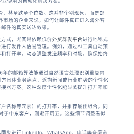
企业使用的自动化解决方案。
下滑，甚至跌至个位数。这并非个别现象，而是邮
展海外市场的企业来说，如何让邮件真正进入海外客
升邮件的真实送达效果。
发方式，尤其是依赖低价
外贸群发平台
进行地毯式
进行发件人信誉管理。例如，通过AI工具自动预
率和打开率，动态调整发送频率和时段，确保始终
26年的邮箱算法能通过自然语言处理识别重复内
含对方具体业务痛点、近期新闻或行业趋势的个性化
连接器方案。这种深度个性化能显著提升打开率和
客户名称等元素）的打开率，并推荐最佳组合。同
；对于中东客户，则避开周五。这些细节调整看似
LinkedIn、WhatsApp、电话等多渠道