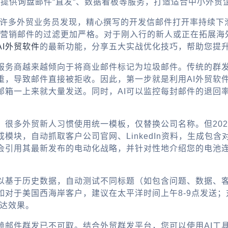
，提供询盘邮件“直发“、数据看板等服务，打造适合中小外贸
争。许多外贸业务员发现，精心撰写的开发信邮件打开率持续
级后，对营销邮件的过滤更加严格。对于刚入行的新人或正在拓
AI外贸软件
的最新功能，分享五大实战优化技巧，帮助您提
服务商越来越倾向于将商业邮件标记为垃圾邮件。传统的群
，导致邮件直接被拒收。因此，第一步就是利用AI外贸软件
邮箱一上来就大量发送。同时，AI可以监控每封邮件的退回
。很多外贸新人习惯使用统一模板，仅替换公司名称。但20
成模块，自动抓取客户公司官网、LinkedIn资料，生成包
I会引用其最新发布的电动化战略，并针对性地介绍您的电池
可以基于历史数据，自动测试不同标题（如包含问题、数据、
如对于美国西海岸客户，建议在太平洋时间上午8-9点发送
送达效果。
件群发已不可取。结合外贸群发平台，您可以使用AI工具同步进行