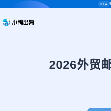
New
2026外