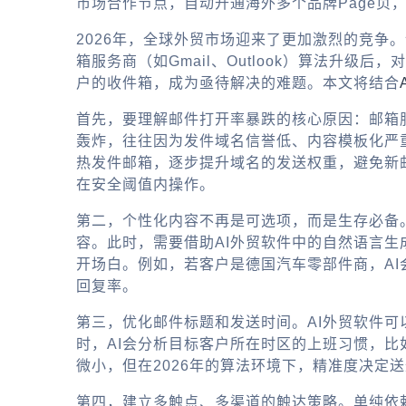
市场合作节点，自动开通海外多个品牌Page页
2026年，全球外贸市场迎来了更加激烈的竞
箱服务商（如Gmail、Outlook）算法升
户的收件箱，成为亟待解决的难题。本文将结合
首先，要理解邮件打开率暴跌的核心原因：邮箱
轰炸，往往因为发件域名信誉低、内容模板化严重
热发件邮箱，逐步提升域名的发送权重，避免新
在安全阈值内操作。
第二，个性化内容不再是可选项，而是生存必备
容。此时，需要借助AI外贸软件中的自然语言生
开场白。例如，若客户是德国汽车零部件商，A
回复率。
第三，优化邮件标题和发送时间。AI外贸软件
时，AI会分析目标客户所在时区的上班习惯，比
微小，但在2026年的算法环境下，精准度决定
第四，建立多触点、多渠道的触达策略。单纯依赖邮