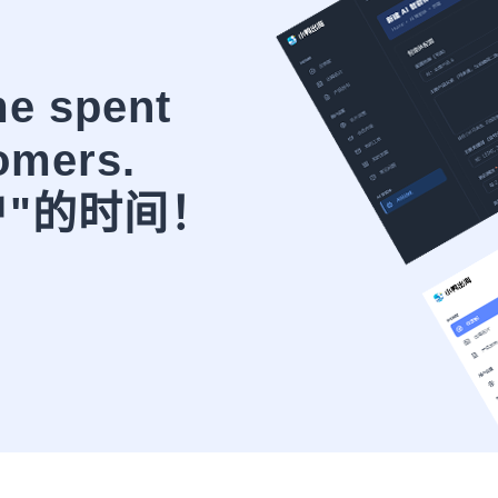
me spent
omers.
户"的时间！