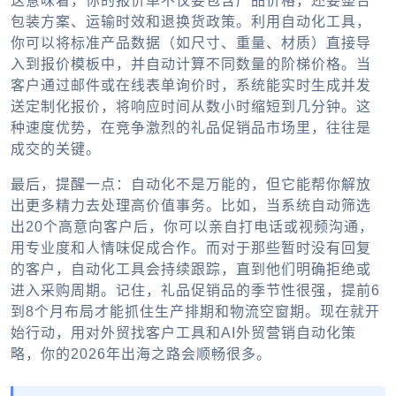
这意味着，你的报价单不仅要包含产品价格，还要整合
包装方案、运输时效和退换货政策。利用自动化工具，
你可以将标准产品数据（如尺寸、重量、材质）直接导
入到报价模板中，并自动计算不同数量的阶梯价格。当
客户通过邮件或在线表单询价时，系统能实时生成并发
送定制化报价，将响应时间从数小时缩短到几分钟。这
种速度优势，在竞争激烈的礼品促销品市场里，往往是
成交的关键。
最后，提醒一点：自动化不是万能的，但它能帮你解放
出更多精力去处理高价值事务。比如，当系统自动筛选
出20个高意向客户后，你可以亲自打电话或视频沟通，
用专业度和人情味促成合作。而对于那些暂时没有回复
的客户，自动化工具会持续跟踪，直到他们明确拒绝或
进入采购周期。记住，礼品促销品的季节性很强，提前6
到8个月布局才能抓住生产排期和物流空窗期。现在就开
始行动，用对
外贸找客户工具
和
AI外贸营销自动化
策
略，你的2026年出海之路会顺畅很多。