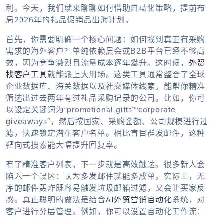
利。今天，我们就来聊聊如何借助自动化策略，提前布
局2026年的礼品促销品出海计划。
首先，你需要明确一个核心问题：如何找到真正有采购
需求的海外客户？单纯依赖展会或B2B平台已经不够高
效，因为竞争激烈且流量成本逐年攀升。这时候，
外贸
找客户工具
就能派上大用场。这类工具通常整合了全球
企业数据库、海关数据以及社交媒体线索，能帮你精准
筛选出过去两年有过礼品采购记录的公司。比如，你可
以设定关键词为“promotional gifts”“corporate
giveaways”，然后按国家、采购金额、公司规模进行过
滤，快速锁定潜在客户名单。相比盲目群发邮件，这种
靶向式搜索能大幅提升回复率。
有了精准客户列表，下一步就是高效触达。很多新人会
陷入一个误区：认为多发邮件就能多成单。实际上，无
序的邮件轰炸既容易触发垃圾邮箱过滤，又会让买家反
感。真正聪明的做法是结合
AI外贸营销自动化
系统，对
客户进行分层管理。例如，你可以设置自动化工作流：