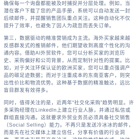
确保每一个询盘都能被及时捕捉并分层处理。例如，当
潜在客户下载了您的产品手册，系统可以自动发送一封
后续邮件，并提醒销售团队重点关注。这种自动化不仅
提升了效率，也避免了因人为疏忽而丢失订单。
第三，数据驱动的精准营销成为主流。海外买家越来越
反感群发式的推销邮件，他们期望收到高度个性化的沟
通内容。借助AI外贸软件，您可以分析买家的浏览历
史、采购偏好和公司背景，从而定制针对性的提案。比
如，对于关注环保认证的欧洲买家，您可以重点强调产
品的碳足迹数据；而对于注重成本的东南亚客户，则突
出性价比和物流优势。这种基于数据的精准触达，远比
盲目群发有效得多。
同时，值得关注的是，近两年“社交化采购”趋势明显。许
多采购经理在LinkedIn上建立行业人脉，并通过私信或
群组直接沟通。这就要求外贸业务员必须具备社交销售
（Social Selling）能力。不再只是发送冷冰冰的邮件，
而是先在社交媒体上建立信任，分享有价值的行业洞