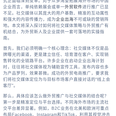
式正面临深刻变革。对于众多渴望拓展海外市场的中国
企业而言，单纯依赖展会或单一
外贸软件
进行推广已显
不足。社交媒体以其庞大的用户基数、精准的互动属性
和强大的内容传播力，成为
企业出海
不可或缺的营销阵
地。本文将深入探讨如何将社交媒体策略与外贸推广有
机结合，为外贸新人及企业提供一套可落地的实操指
南。
首先，我们必须明确一个核心理念：社交媒体不仅是品
牌曝光的渠道，更是建立信任、培育潜在客户、实现销
售转化的全链路平台。许多企业在启动
企业出海
计划
时，往往将社交媒体视为辅助宣传工具，发布内容也多
为产品罗列，效果甚微。成功的
外贸电商推广
，要求我
们将社交媒体定位为与目标市场客户直接对话的“线上会
客厅”。
那么，具体应该
怎么做外贸推广
与社交媒体的结合呢？
第一步是精准定位与平台选择。不同海外市场的主流社
交平台差异显著。例如，B2C业务在北美和欧洲可重点
布局Facebook、Instagram和TikTok，利用其视觉冲击