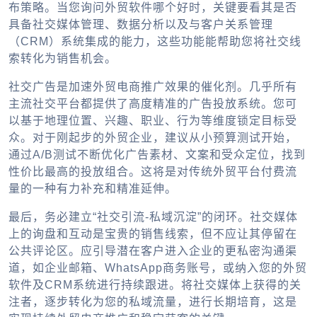
布策略。当您询问
外贸软件哪个好
时，关键要看其是否
具备社交媒体管理、数据分析以及与客户关系管理
（CRM）系统集成的能力，这些功能能帮助您将社交线
索转化为销售机会。
社交广告是加速
外贸电商推广
效果的催化剂。几乎所有
主流社交平台都提供了高度精准的广告投放系统。您可
以基于地理位置、兴趣、职业、行为等维度锁定目标受
众。对于刚起步的外贸企业，建议从小预算测试开始，
通过A/B测试不断优化广告素材、文案和受众定位，找到
性价比最高的投放组合。这将是对传统
外贸平台
付费流
量的一种有力补充和精准延伸。
最后，务必建立“社交引流-私域沉淀”的闭环。社交媒体
上的询盘和互动是宝贵的销售线索，但不应让其停留在
公共评论区。应引导潜在客户进入企业的更私密沟通渠
道，如企业邮箱、WhatsApp商务账号，或纳入您的
外贸
软件
及CRM系统进行持续跟进。将社交媒体上获得的关
注者，逐步转化为您的私域流量，进行长期培育，这是