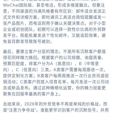
WeChat国际版、甚至电话，形成多维度触达。但要注
意，不同渠道的沟通风格要有所区别：邮件适合发送正
式文件和详细方案，即时通讯工具适合简短提醒或发一
张产品图片，而电话则用于确认关键决策点。对于小型
企业或初创团队，初期可以选择一款性价比高的外贸群
发平台，既能批量发送个性化邮件，又能追踪效果，避
免盲目群发导致账号被封。
最后，要建立客户分层的理念。不是所有沉默客户都值
得花同样精力挽回。根据客户的公司规模、询盘质量、
预算匹配度，将客户分为A（高意向）、B（中等意
向）、C（低意向）三类。A类客户需要每周跟进一次，
提供定制化方案；B类客户每两周推送一次行业资讯或促
销活动；C类客户则放入培育名单，每月发送一次公司动
态或新品发布。通过这种精细化运营，你的精力就能更
聚焦在回报率最高的客户身上。
总结来说，2026年的外贸竞争不再是单纯的价格战，而
是“注意力争夺战”。谁能更早识别客户的沉默信号，并用