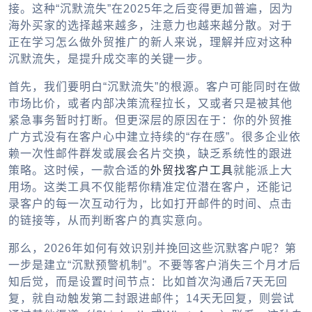
接。这种“沉默流失”在2025年之后变得更加普遍，因为
海外买家的选择越来越多，注意力也越来越分散。对于
正在学习怎么做外贸推广的新人来说，理解并应对这种
沉默流失，是提升成交率的关键一步。
首先，我们要明白“沉默流失”的根源。客户可能同时在做
市场比价，或者内部决策流程拉长，又或者只是被其他
紧急事务暂时打断。但更深层的原因在于：你的外贸推
广方式没有在客户心中建立持续的“存在感”。很多企业依
赖一次性邮件群发或展会名片交换，缺乏系统性的跟进
策略。这时候，一款合适的
外贸找客户工具
就能派上大
用场。这类工具不仅能帮你精准定位潜在客户，还能记
录客户的每一次互动行为，比如打开邮件的时间、点击
的链接等，从而判断客户的真实意向。
那么，2026年如何有效识别并挽回这些沉默客户呢？第
一步是建立“沉默预警机制”。不要等客户消失三个月才后
知后觉，而是设置时间节点：比如首次沟通后7天无回
复，就自动触发第二封跟进邮件；14天无回复，则尝试