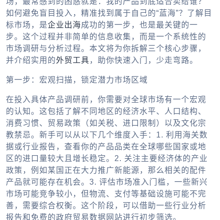
场，最常感到的困惑就是：我的产品到底适合卖给谁？
如何避免盲目投入，精准找到属于自己的“蓝海”？了解目
标市场，是
企业出海
成功的第一步，也是最关键的一
步。这个过程并非简单的信息收集，而是一个系统性的
市场调研与分析过程。本文将为你拆解三个核心步骤，
并介绍实用的
外贸工具
，助你快速入门，少走弯路。
第一步：宏观扫描，锁定潜力市场区域
在投入具体产品调研前，你需要对全球市场有一个宏观
的认知。这包括了解不同地区的经济水平、人口结构、
消费习惯、贸易政策（如关税、进口限制）以及文化宗
教禁忌。新手可以从以下几个维度入手：1. 利用海关数
据或行业报告，查看你的产品品类在全球哪些国家或地
区的进口量较大且增长稳定。2. 关注主要经济体的产业
政策，例如某国正在大力推广新能源，那么相关的配件
产品就可能存在机会。3. 评估市场准入门槛，一些新兴
市场可能竞争较小，但物流、支付等基础设施可能不完
善，需要综合权衡。这个阶段，可以借助一些行业分析
报告和免费的政府贸易数据网站进行初步筛选。