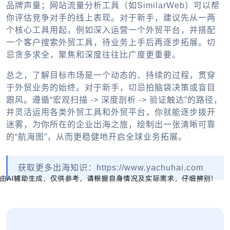
品牌声量；网站流量分析工具（如SimilarWeb）可以帮
你评估竞争对手的线上表现。对于新手，建议先从一两
个核心工具用起，例如深入运营一个
外贸平台
，并搭配
一个客户搜索
外贸工具
，待业务上手后再逐步拓展。切
忌贪多求全，聚焦和深度往往比广度更重要。
总之，了解目标市场是一个动态的、持续的过程，贯穿
于外贸业务的始终。对于新手，切忌拍脑袋决策或盲目
跟风。遵循“宏观扫描 -> 深度剖析 -> 验证触达”的路径，
并灵活运用各类
外贸工具
和
外贸平台
，你就能逐步拨开
迷雾，为你所在的
企业出海
之旅，绘制出一张清晰可靠
的“航海图”，从而更稳健地开启全球业务拓展。
获取更多出海知识：https://www.yachuhai.com