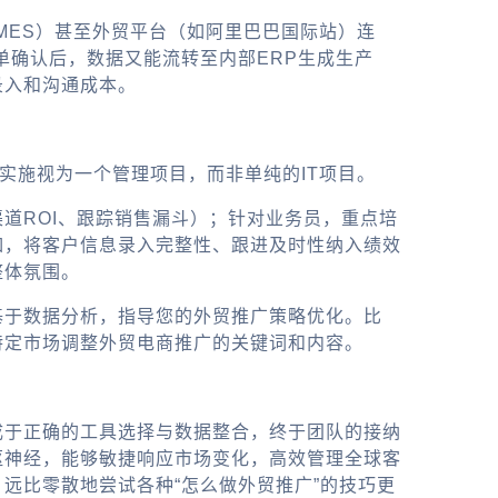
MES）甚至
外贸平台
（如阿里巴巴国际站）连
单确认后，数据又能流转至内部ERP生成生产
录入和沟通成本。
实施视为一个管理项目，而非单纯的IT项目。
渠道ROI、跟踪销售漏斗）；针对业务员，重点培
如，将客户信息录入完整性、跟进及时性纳入绩效
整体氛围。
基于数据分析，指导您的
外贸推广
策略优化。比
特定市场调整
外贸电商推广
的关键词和内容。
成于正确的工具选择与数据整合，终于团队的接纳
枢神经，能够敏捷响应市场变化，高效管理全球客
远比零散地尝试各种“
怎么做外贸推广
”的技巧更