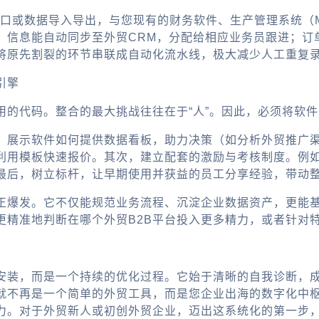
I接口或数据导入导出，与您现有的财务软件、生产管理系统（
，信息能自动同步至外贸CRM，分配给相应业务员跟进；订
将原先割裂的环节串联成自动化流水线，极大减少人工重复
引擎
的代码。整合的最大挑战往往在于“人”。因此，必须将软件
，展示软件如何提供数据看板，助力决策（如分析
外贸推广
利用模板快速报价。其次，建立配套的激励与考核制度。例
最后，树立标杆，让早期使用并获益的员工分享经验，带动
正爆发。它不仅能规范业务流程、沉淀企业数据资产，更能
更精准地判断在哪个
外贸B2B
平台投入更多精力，或者针对
安装，而是一个持续的优化过程。它始于清晰的自我诊断，
就不再是一个简单的
外贸工具
，而是您
企业出海
的数字化中
力。对于外贸新人或初创外贸企业，迈出这系统化的第一步，