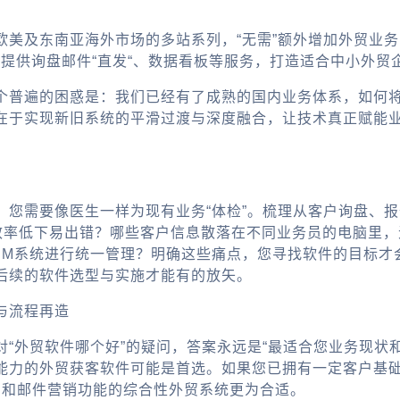
欧美及东南亚海外市场的多站系列，“无需”额外增加外贸业
，提供询盘邮件“直发“、数据看板等服务，打造适合中小外贸
个普遍的困惑是：我们已经有了成熟的国内业务体系，如何
在于实现新旧系统的平滑过渡与深度融合，让技术真正赋能
，您需要像医生一样为现有业务“体检”。梳理从客户询盘、
，效率低下易出错？哪些客户信息散落在不同业务员的电脑里
CRM系统进行统一管理？明确这些痛点，您寻找软件的目标
后续的软件选型与实施才能有的放矢。
与流程再造
“
外贸软件哪个好
”的疑问，答案永远是“最适合您业务现状
能力的
外贸获客软件
可能是首选。如果您已拥有一定客户基
）和邮件营销功能的综合性
外贸系统
更为合适。