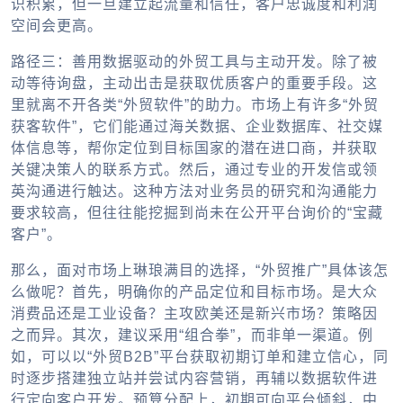
识积累，但一旦建立起流量和信任，客户忠诚度和利润
空间会更高。
路径三：善用数据驱动的外贸工具与主动开发。除了被
动等待询盘，主动出击是获取优质客户的重要手段。这
里就离不开各类“外贸软件”的助力。市场上有许多“外贸
获客软件”，它们能通过海关数据、企业数据库、社交媒
体信息等，帮你定位到目标国家的潜在进口商，并获取
关键决策人的联系方式。然后，通过专业的开发信或领
英沟通进行触达。这种方法对业务员的研究和沟通能力
要求较高，但往往能挖掘到尚未在公开平台询价的“宝藏
客户”。
那么，面对市场上琳琅满目的选择，“外贸推广”具体该怎
么做呢？首先，明确你的产品定位和目标市场。是大众
消费品还是工业设备？主攻欧美还是新兴市场？策略因
之而异。其次，建议采用“组合拳”，而非单一渠道。例
如，可以以“外贸B2B”平台获取初期订单和建立信心，同
时逐步搭建独立站并尝试内容营销，再辅以数据软件进
行定向客户开发。预算分配上，初期可向平台倾斜，中