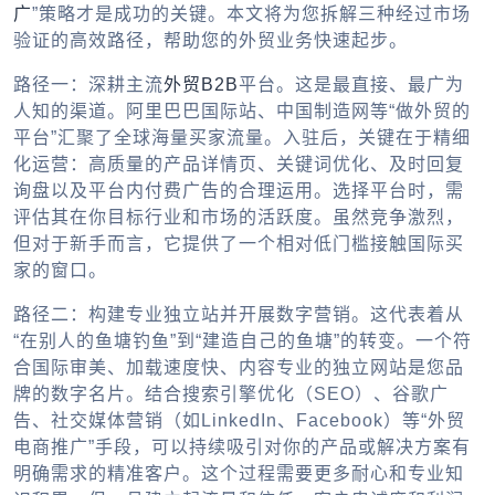
广
”策略才是成功的关键。本文将为您拆解三种经过市场
验证的高效路径，帮助您的外贸业务快速起步。
路径一：深耕主流
外贸B2B
平台。这是最直接、最广为
人知的渠道。阿里巴巴国际站、中国制造网等“做外贸的
平台”汇聚了全球海量买家流量。入驻后，关键在于精细
化运营：高质量的产品详情页、关键词优化、及时回复
询盘以及平台内付费广告的合理运用。选择平台时，需
评估其在你目标行业和市场的活跃度。虽然竞争激烈，
但对于新手而言，它提供了一个相对低门槛接触国际买
家的窗口。
路径二：构建专业独立站并开展数字营销。这代表着从
“在别人的鱼塘钓鱼”到“建造自己的鱼塘”的转变。一个符
合国际审美、加载速度快、内容专业的独立网站是您品
牌的数字名片。结合搜索引擎优化（SEO）、谷歌广
告、社交媒体营销（如LinkedIn、Facebook）等“外贸
电商推广”手段，可以持续吸引对你的产品或解决方案有
明确需求的精准客户。这个过程需要更多耐心和专业知