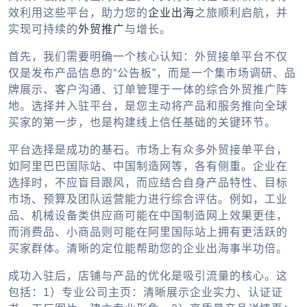
效利用这些平台，助力您的
企业出海
之旅顺利启航，并
实现可持续的
外贸推广
与增长。
首先，我们需要明确一个核心认知：
外贸接单平台
不仅
仅是发布产品信息的“公告板”，而是一个集市场调研、品
牌展示、客户沟通、订单管理于一体的综合
外贸推广
阵
地。选择并入驻平台，是您主动将产品和服务推向全球
买家的第一步，也是构建线上信任基础的关键环节。
平台选择是成功的基石。市场上有众多
外贸接单平台
，
如阿里巴巴国际站、中国制造网等，各有侧重。企业在
选择时，不应盲目跟风，而应结合自身产品特性、目标
市场、预算及团队运营能力进行综合评估。例如，工业
品、机械设备类供应商可能在中国制造网上效果更佳，
而消费品、小商品则可能在阿里国际站上拥有更活跃的
买家群体。清晰的定位能帮助您的
企业出海
事半功倍。
成功入驻后，店铺与产品的优化是吸引流量的核心。这
包括：1）
专业公司主页
：清晰展示企业实力、认证证