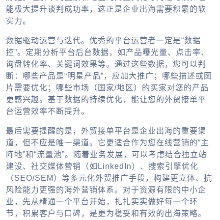
能极大提升谈判成功率，这正是
企业出海
需要积累的软
实力。
数据驱动运营与迭代。优秀的平台运营者一定是“数据
控”。定期分析平台后台数据，如产品曝光量、点击率、
询盘转化率、关键词效果等。通过这些数据，您可以判
断：哪些产品是“明星产品”，应加大推广；哪些描述或图
片需要优化；哪些市场（国家/地区）的买家对您的产品
更感兴趣。基于数据的持续优化，能让您的
外贸接单平
台
运营效率不断提升。
最后需要提醒的是，
外贸接单平台
是
企业出海
的重要渠
道，但不应是唯一渠道。它更适合作为您在线营销的“主
阵地”和“流量池”。随着业务发展，可以考虑结合独立站
建设、社交媒体营销（如LinkedIn）、搜索引擎优化
（SEO/SEM）等多元化
外贸推广
手段，构建更立体、抗
风险能力更强的海外营销体系。对于资源有限的中小企
业，先从精通一个平台开始，扎扎实实做好每一个环
节，积累客户与口碑，是更为稳妥和有效的出海策略。