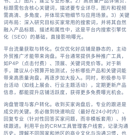
书、工厂图片，建立专业形象。2）
高质量产品详情页
：
标题需包含核心关键词，描述要专业详尽，图片和视频
需高清、多角度，并体现实物细节与应用场景。3）
关键
词布局
：深入研究目标买家常用的搜索词，并将其自然
融入产品标题、描述和属性中，这是平台内搜索引擎优
化（SEO）的基础，直接影响曝光。
平台流量获取与转化。仅仅优化好店铺是静态的，主动
外贸推广
才能带来询盘。平台通常提供多种推广工具，
如P4P（点击付费）、顶展、关键词竞价等。对于新
手，建议从小预算开始测试，分析哪些产品和关键词能
带来高质量询盘，再逐步加大投入。同时，积极参与平
台活动（如线上展会、行业主题活动），定期更新产品
信息，都能提升店铺活跃度，获得更多免费曝光机会。
询盘管理与客户转化。收到买家询盘后，专业的跟进是
成交的关键。务必做到快速响应（最好在24小时内）、
回复专业（针对性回答买家问题，而非模板套用）、持
续跟进。利用平台的CRM工具管理客户线索，记录沟通
历史。理解不同国家和地区的商业文化与沟通习惯，也