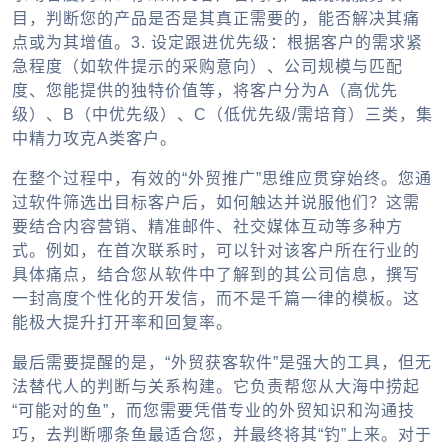
目，判断您的产品是否是其真正需要的，能否解决其痛
点或为其增值。
3. 设定跟进优先级：
根据客户的需求紧
急程度（如软件提示的采购意向）、公司规模与匹配
度、您能提供的独特价值等，将客户分为A（高优先
级）、B（中优先级）、C（低优先级/需培育）三类，集
中精力攻克A类客户。
在整个过程中，有效的“外贸推广”思维应贯穿始终。您通
过软件筛选出目标客户后，如何触达并说服他们？这需
要结合内容营销、精准邮件、社交媒体互动等多种方
式。例如，在首次联系时，可以针对该客户所在行业的
具体痛点，结合您从软件中了解到的其公司信息，撰写
一封高度个性化的开发信，而不是千篇一律的模板。这
能极大提升打开率和回复率。
最后需要提醒的是，“外贸获客软件”是强大的工具，但无
法替代人的判断与关系构建。它负责帮您从大海中捞起
“可能对的鱼”，而您需要凭借专业的外贸知识和沟通技
巧，去判断哪条鱼最适合您，并最终将其“钓”上来。对于