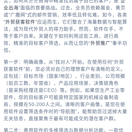
言，如何从茫茫商海中精准找到属于自己的客户，是“
企
业出海
”面临的首要挑战。过去，业务员依赖展会、黄页
或“广撒网”式的邮件营销，效率低且转化难。如今，各类
“
外贸获客软件
”应运而生，它们整合了海量数据与智能算
法，成为现代外贸人的得力助手。然而，软件在手，不
等于客户自来。关键在于如何利用这些工具，进行高
效、精准的目标客户筛选，从而让您的“
外贸推广
”事半功
倍。
第一步：明确画像，从“找对人”开始。在使用任何“外贸
获客软件”前，您必须对自己的理想客户有清晰的定义。
这包括：目标市场（国家/地区）、行业类别、公司规模
（如员工数、年营收）、产品应用场景、决策链角色
（是采购经理还是CEO）等。例如，如果您生产工业零
部件，您的目标客户可能是特定国家的机械设备制造
商，规模在50-200人之间。清晰的客户画像，是您在使
用软件设置筛选条件时的“导航图”，能帮助您过滤掉大量
无关信息，直接聚焦于最有可能成交的潜在客户群。
第二步：善用软件的多维筛选与数据分析功能。一款优