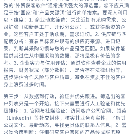
秀的“外贸获客软件”通常提供强大的筛选器。您不应只满
足于按“国家”和“产品关键词”进行简单搜索。要深入利用
以下维度：
1. 商业动态筛选：
关注近期有采购需求、公
司扩张（如新建工厂、开设分公司）、或获得融资的企
业，这些客户正处于活跃期，需求迫切。
2. 供应链与匹
配度分析：
查看目标客户现有的供应商来源、进口记
录，判断其采购习惯与您的产品是否匹配。如果软件能
提供其过往从中国采购的数据，那将是极有价值的参
考。
3. 企业实力与信用评估：
通过软件查看企业的信用
报告、财务状况（部分数据）、是否存在法律纠纷等，
初步评估合作风险与客户质量。避免在资质不佳的客户
身上浪费过多时间。
第三步：从数据到行动，验证并优先跟进。筛选出的客
户列表只是一个开始。接下来需要进行人工验证和优先
级排序：
1. 官网与社媒验证：
访问客户公司官网、领英
（LinkedIn）等社交媒体，核实其业务真实性，了解其
公司文化、最新动态，寻找更具体的联系人信息。
2. 需
求吻合度判断：
仔细研究客户官网的产品线或服务项