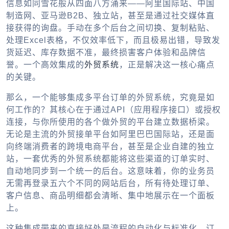
信息如同雪花般从四面八方涌来——阿里国际站、中国
制造网、亚马逊B2B、独立站，甚至是通过社交媒体直
接获得的询盘。手动在多个后台之间切换、复制粘贴、
处理Excel表格，不仅效率低下，而且极易出错，导致发
货延迟、库存数据不准，最终损害客户体验和品牌信
誉。一个高效集成的
外贸系统
，正是解决这一核心痛点
的关键。
那么，一个能够集成多平台订单的外贸系统，究竟是如
何工作的？其核心在于通过API（应用程序接口）或授权
连接，与你所使用的各个做外贸的平台建立数据桥梁。
无论是主流的外贸接单平台如阿里巴巴国际站，还是面
向终端消费者的跨境电商平台，甚至是企业自建的独立
站，一套优秀的外贸系统都能将这些渠道的订单实时、
自动地同步到一个统一的后台。这意味着，你的业务员
无需再登录五六个不同的网站后台，所有待处理订单、
客户信息、商品明细都会清晰、集中地展示在一个面板
上。
这种集成带来的直接好处是流程的自动化与标准化。订