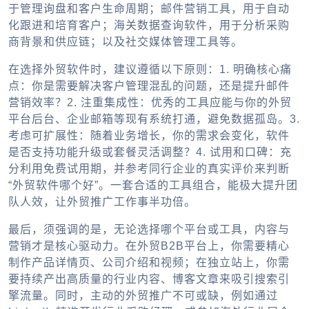
于管理询盘和客户生命周期；邮件营销工具，用于自动
化跟进和培育客户；海关数据查询软件，用于分析采购
商背景和供应链；以及社交媒体管理工具等。
在选择
外贸软件
时，建议遵循以下原则：1. 明确核心痛
点：你是需要解决客户管理混乱的问题，还是提升邮件
营销效率？2. 注重集成性：优秀的工具应能与你的
外贸
平台
后台、企业邮箱等现有系统打通，避免数据孤岛。3.
考虑可扩展性：随着业务增长，你的需求会变化，软件
是否支持功能升级或套餐灵活调整？4. 试用和口碑：充
分利用免费试用期，并参考同行企业的真实评价来判断
“
外贸软件哪个好
”。一套合适的工具组合，能极大提升团
队人效，让
外贸推广
工作事半功倍。
最后，须强调的是，无论选择哪个平台或工具，内容与
营销才是核心驱动力。在
外贸B2B
平台上，你需要精心
制作产品详情页、公司介绍和视频；在独立站上，你需
要持续产出高质量的行业内容、博客文章来吸引搜索引
擎流量。同时，主动的
外贸推广
不可或缺，例如通过