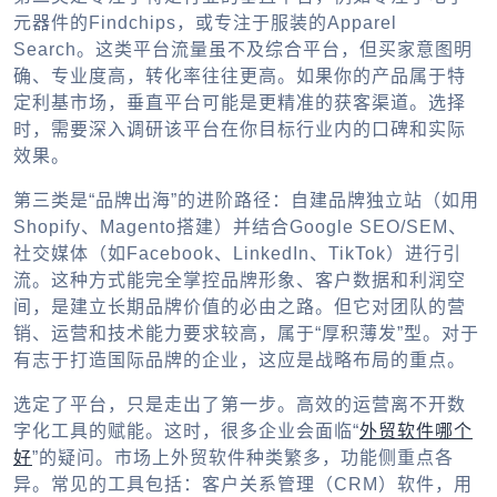
元器件的Findchips，或专注于服装的Apparel
Search。这类平台流量虽不及综合平台，但买家意图明
确、专业度高，转化率往往更高。如果你的产品属于特
定利基市场，垂直平台可能是更精准的获客渠道。选择
时，需要深入调研该平台在你目标行业内的口碑和实际
效果。
第三类是“品牌出海”的进阶路径：自建品牌独立站（如用
Shopify、Magento搭建）并结合Google SEO/SEM、
社交媒体（如Facebook、LinkedIn、TikTok）进行引
流。这种方式能完全掌控品牌形象、客户数据和利润空
间，是建立长期品牌价值的必由之路。但它对团队的营
销、运营和技术能力要求较高，属于“厚积薄发”型。对于
有志于打造国际品牌的企业，这应是战略布局的重点。
选定了平台，只是走出了第一步。高效的运营离不开数
字化工具的赋能。这时，很多企业会面临“
外贸软件哪个
好
”的疑问。市场上
外贸软件
种类繁多，功能侧重点各
异。常见的工具包括：客户关系管理（CRM）软件，用