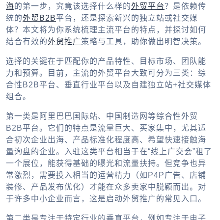
海
的第一步，究竟该选择什么样的
外贸平台
？是依赖传
统的
外贸B2B
平台，还是探索新兴的独立站或社交媒
体？本文将为你系统梳理主流平台的特点，并探讨如何
结合有效的
外贸推广
策略与工具，助你做出明智决策。
选择的关键在于匹配你的产品特性、目标市场、团队能
力和预算。目前，主流的
外贸平台
大致可分为三类：综
合性B2B平台、垂直行业平台以及自建独立站+社交媒体
组合。
第一类是阿里巴巴国际站、中国制造网等综合性
外贸
B2B
平台。它们的特点是流量巨大、买家集中，尤其适
合初次
企业出海
、产品标准化程度高、希望快速接触海
量询盘的企业。入驻这类平台相当于在“线上广交会”租了
一个展位，能获得基础的曝光和流量扶持。但竞争也异
常激烈，需要投入相当的运营精力（如P4P广告、店铺
装修、产品发布优化）才能在众多卖家中脱颖而出。对
于许多中小企业而言，这是启动
外贸推广
的常见入口。
第二类是专注于特定行业的垂直平台，例如专注于电子