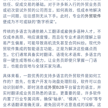
信任、促成交易的基础。对于许多新入行的外贸业务员
或初次尝试外贸的公司而言，如何高效、低成本地解决
这一问题，往往感到无从下手。此时，专业的
外贸软件
便成为不可或缺的“数字桥梁”。
传统的多语言沟通依赖人工翻译或雇佣多语种人才，不
仅成本高昂、响应速度慢，而且在专业术语的理解上容
易产生偏差，可能导致商机流失甚至合同纠纷。现代
外
贸软件
集成的智能语言功能，正是为解决这些痛点而
生。它们通常具备实时翻译、语境化术语库、多语言内
容一键生成等核心能力，让业务员即使只掌握一门语
言，也能自信地与全球买家沟通。
具体来看，一款优秀的支持多语言的
外贸软件
是如何工
作的？首先，在客户开发与询盘处理阶段，软件可以自
动识别邮件、即时消息或
外贸B2B
平台留言的语言，并
实时翻译成业务员熟悉的语言。更重要的是，许多软件
内置了行业专属词库，确保“轴承”、“模具”、“FOB”等专
业术语翻译准确无误，避免因词不达意造成的误解。这