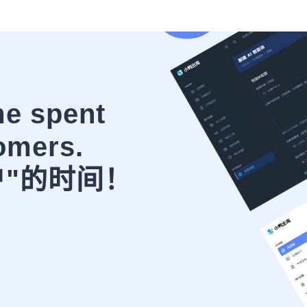
me spent
omers.
户"的时间！