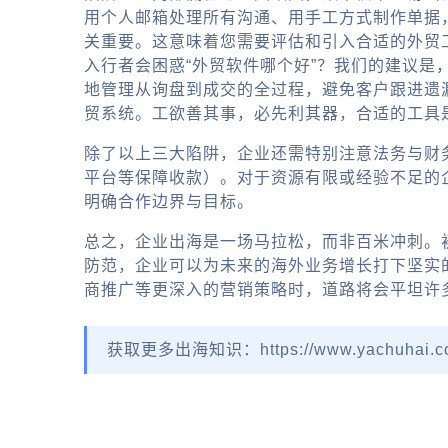
用个人邮箱处理所有沟通、用手工方式制作单据
关重要。这意味着您需要评估和引入合适的
外贸
入行者会困惑“
外贸软件哪个好
”？我们的建议是
地管理从询盘到成交的全过程，避免客户跟进遗漏
贸系统
。工欲善其事，必先利其器，合适的工具
除了以上三大陷阱，企业还需特别注意法务与财
平台等保障收款）。对于资源有限或经验不足的
明确合作边界与目标。
总之，
企业出海
是一场马拉松，而非百米冲刺。初
防范，企业可以为未来的海外业务增长打下坚实
商推广
等更深入的营销策略时，道路将会平坦许
获取更多出海知识：https://www.yachuhai.c