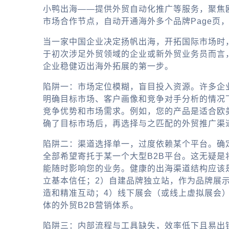
小鸭出海——提供外贸自动化推广等服务，聚焦
市场合作节点，自动开通海外多个品牌Page页
当一家中国企业决定扬帆出海，开拓国际市场时
于初次涉足外贸领域的企业或新外贸业务员而言
企业稳健迈出海外拓展的第一步。
陷阱一：市场定位模糊，盲目投入资源。
许多企
明确目标市场、客户画像和竞争对手分析的情况
竞争优势和市场需求。例如，您的产品是适合欧
确了目标市场后，再选择与之匹配的
外贸推广
渠
陷阱二：渠道选择单一，过度依赖某个平台。
确
全部希望寄托于某一个大型B2B平台。这无疑
能随时影响您的业务。健康的出海渠道结构应该是
立基本信任；2）自建品牌独立站，作为品牌展示、内容营
造和精准互动；4）线下展会（或线上虚拟展会
体的
外贸B2B
营销体系。
陷阱三：内部流程与工具缺失，效率低下且易出