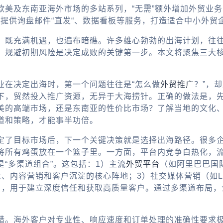
欧美及东南亚海外市场的多站系列，“无需”额外增加外贸业
，提供询盘邮件“直发“、数据看板等服务，打造适合中小外贸
，既充满机遇，也遍布暗礁。许多雄心勃勃的出海计划，往
，规避初期风险是决定成败的关键第一步。本文将聚焦三大
业在决定出海时，第一个问题往往是“
怎么做
外贸推广
？”，
下，贸然投入推广资源，无异于大海捞针。正确的做法是，
美的高端市场，还是东南亚的性价比市场？了解当地的文化
道和策略，才能事半功倍。
定了目标市场后，下一个关键决策就是选择出海路径。很多企
是将所有鸡蛋放在一个篮子里。一方面，平台内竞争白热化，
“多渠道组合”。这包括：1）主流
外贸平台
（如阿里巴巴国
销和客户沉淀的核心阵地；3）社交媒体营销（如LinkedIn, 
），用于建立深度信任和获取高质量客户。通过多渠道布局，
错。
海外客户对专业性、响应速度和订单处理的准确性要求极高