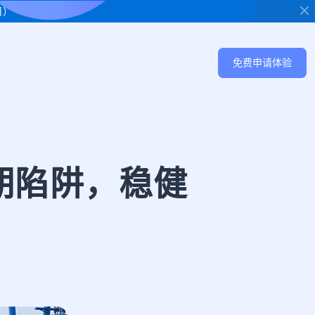
用）
免费申请体验
期陷阱，稳健