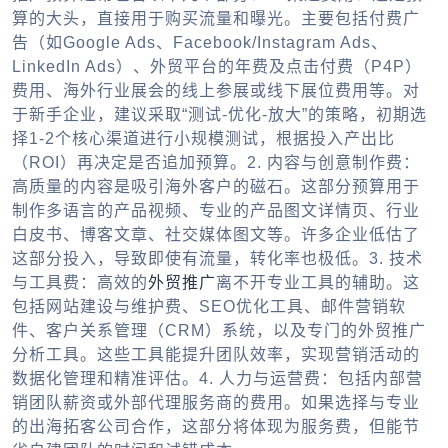
算的大头，直接用于购买流量和曝光。主要包括付费广
告（如Google Ads、Facebook/Instagram Ads、
LinkedIn Ads）、
外贸平台
的年费及点击付费（P4P）
费用、海外行业展会的线上参展或线下展位费用等。对
于新手企业，建议采取“测试-优化-放大”的策略，初期选
择1-2个核心渠道进行小规模测试，根据投入产出比
（ROI）再决定是否追加预算。
2. 内容与创意制作费：
高质量的内容是吸引海外客户的磁石。这部分预算用于
制作多语言的产品视频、专业的产品图文详情页、行业
白皮书、博客文章、社交媒体图文等。许多企业低估了
这部分投入，导致即使有流量，转化率也极低。
3. 技术
与工具费：
高效的
外贸推广
离不开专业工具的辅助。这
包括网站建设与维护费、SEO优化工具、邮件营销软
件、客户关系管理（CRM）系统，以及专门的
外贸推广
分析工具。这些工具能提升团队效率，实现营销活动的
数据化管理和精准评估。
4. 人力与运营费：
包括内部营
销团队薪资或外部代理服务商的费用。如果选择与专业
的
出海拓客公司
合作，这部分将体现为服务费，但能节