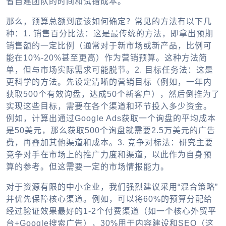
省自建团队的时间和试错成本。
那么，预算总额到底该如何确定？常见的方法有以下几
种：
1. 销售百分比法：
这是最传统的方法，即拿出预期
销售额的一定比例（通常对于新市场或新产品，比例可
能在10%-20%甚至更高）作为营销预算。这种方法简
单，但与市场实际需求可能脱节。
2. 目标任务法：
这是
更科学的方法。先设定清晰的营销目标（例如，一年内
获取500个有效询盘，达成50个新客户），然后倒推为了
实现这些目标，需要在各个渠道和环节投入多少资金。
例如，计算出通过Google Ads获取一个询盘的平均成本
是50美元，那么获取500个询盘就需要2.5万美元的广告
费，再叠加其他渠道和成本。
3. 竞争对标法：
研究主要
竞争对手在市场上的推广力度和渠道，以此作为自身预
算的参考。但这需要一定的市场情报能力。
对于资源有限的中小企业，我们强烈建议采用“混合策略”
并优先保障核心渠道。例如，可以将60%的预算分配给
经过验证效果最好的1-2个付费渠道（如一个核心
外贸平
台
+Google搜索广告），30%用于内容建设和SEO（这