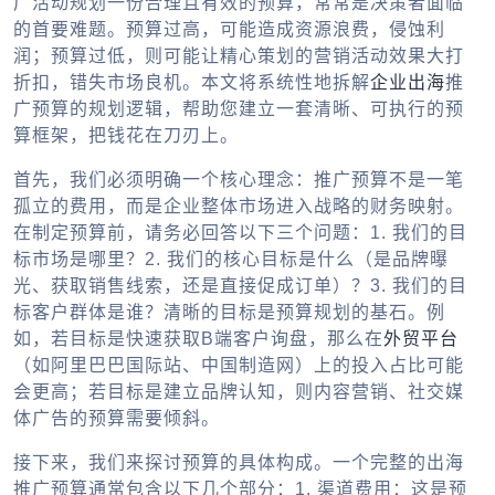
广活动规划一份合理且有效的预算，常常是决策者面临
的首要难题。预算过高，可能造成资源浪费，侵蚀利
润；预算过低，则可能让精心策划的营销活动效果大打
折扣，错失市场良机。本文将系统性地拆解
企业出海
推
广预算的规划逻辑，帮助您建立一套清晰、可执行的预
算框架，把钱花在刀刃上。
首先，我们必须明确一个核心理念：推广预算不是一笔
孤立的费用，而是企业整体市场进入战略的财务映射。
在制定预算前，请务必回答以下三个问题：1. 我们的目
标市场是哪里？2. 我们的核心目标是什么（是品牌曝
光、获取销售线索，还是直接促成订单）？3. 我们的目
标客户群体是谁？清晰的目标是预算规划的基石。例
如，若目标是快速获取B端客户询盘，那么在
外贸平台
（如阿里巴巴国际站、中国制造网）上的投入占比可能
会更高；若目标是建立品牌认知，则内容营销、社交媒
体广告的预算需要倾斜。
接下来，我们来探讨预算的具体构成。一个完整的出海
推广预算通常包含以下几个部分：
1. 渠道费用：
这是预