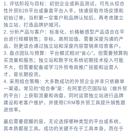
1.
评估阶段与目标
：初创企业或新品测试，可先从综合
性
外贸B2B
平台或垂直平台入手，快速获取市场反馈和
初始订单。当积累一定客户和品牌认知后，再考虑建立
独立站，打造品牌护城河。
2.
分析产品与客户
：标准化、价格敏感型产品适合在平
台进行规模销售；非标、高附加值、需要深度沟通的产
品，则更适合通过独立站和深度内容营销来培育客户。
3.
盘点团队与预算
：平台模式相对“省心”，但需要预算购
买流量和服务；独立站和数字化系统初期技术投入可能
不大，但需要配备或学习
外贸电商推广
技能和运营人
才，是长期投资。
4.
采用组合策略
：大多数成功的外贸企业并非只依赖单
一渠道。常见的“组合拳”是：在阿里巴巴国际站（
做外贸
的平台
）上获取流量和询盘，同时运营独立站进行品牌
建设和老客户维护，并使用CRM等
外贸工具
提升销售跟
进效率。
最后需要提醒的是，无论选择哪种类型的平台或系统，
其本质都是工具。成功的关键不在于工具本身，而在于