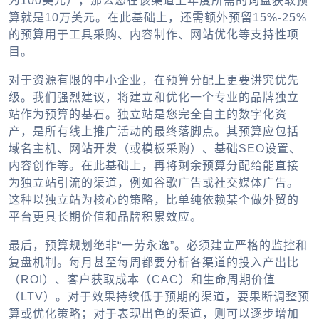
为100美元），那么您在该渠道上年度所需的询盘获取预
算就是10万美元。在此基础上，还需额外预留15%-25%
的预算用于工具采购、内容制作、网站优化等支持性项
目。
对于资源有限的中小企业，在预算分配上更要讲究优先
级。我们强烈建议，将建立和优化一个专业的品牌独立
站作为预算的基石。独立站是您完全自主的数字化资
产，是所有线上推广活动的最终落脚点。其预算应包括
域名主机、网站开发（或模板采购）、基础SEO设置、
内容创作等。在此基础上，再将剩余预算分配给能直接
为独立站引流的渠道，例如谷歌广告或社交媒体广告。
这种以独立站为核心的策略，比单纯依赖某个
做外贸的
平台
更具长期价值和品牌积累效应。
最后，预算规划绝非“一劳永逸”。必须建立严格的监控和
复盘机制。每月甚至每周都要分析各渠道的投入产出比
（ROI）、客户获取成本（CAC）和生命周期价值
（LTV）。对于效果持续低于预期的渠道，要果断调整预
算或优化策略；对于表现出色的渠道，则可以逐步增加