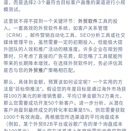
道，而是选择2-3个最符合目标客户画像的渠道进行小规
模测试。
这里就不得不提到一个关键环节：
外贸软件
工具的投
入。一套高效的
外贸软件
系统，如客户关系管理
（CRM）、邮件营销自动化工具、SEO分析工具或社交
媒体管理平台，虽然需要一定的初期投入，但能极大提
升团队的人效和推广活动的精准度。许多企业在规划预
算时，只考虑了直接的广告花费，却忽略了工具赋能所
带来的长期降本增效。在选择
外贸软件
时，务必评估其
是否与您的
外贸推广
策略相匹配。
那么，具体到金额，预算该如何设定呢？一个实用的方
法是“目标倒推法”。假设您的年度目标是通过海外市场获
得100万美元的新增销售额，平均订单金额为2万美元，
那么您需要成功开发50个新客户。进一步分析，从潜在
客户询盘到最终成交的转化率如果是5%，则您需要获取
1000个有效询盘。再根据您所选渠道的平均询盘成本
（例如，某个
外贸B2B
平台或谷歌广告的单个询盘成本