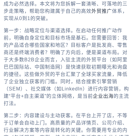
成为必然选择。本文将为您拆解一套清晰、可落地的三
步走策略，帮助您构建属于自己的高效
外贸推广
体系，
实现从0到1的突破。
第一步：战略定位与渠道选择。在启动任何推广动作
前，明确自身定位和目标市场是基石。您需要回答：我
的产品适合哪些国家和地区？目标客户是批发商、零售
商还是终端消费者？明确了方向后，便是渠道布局。对
于大多数B2B企业而言，入驻主流的
外贸平台
（如阿里
巴巴国际站、中国制造网）是快速获取初期曝光和询盘
的捷径。这些
做外贸的平台
汇聚了全球买家流量，降低
了企业独立获客的门槛。同时，结合搜索引擎营销
（SEM）、社交媒体（如LinkedIn）进行内容营销，构
建“平台+自主渠道”的立体网络，是当前
企业出海
的主流
打法。
第二步：内容建设与主动获客。在平台上开了店，不等
于订单会自动上门。高质量的产品详情页、公司介绍、
行业解决方案等内容是转化的关键。你需要用专业的内