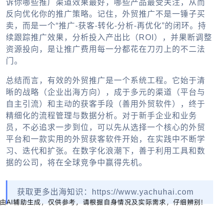
诉你哪些推广渠道效果最好，哪些产品最受关注，从而
反向优化你的推广策略。记住，
外贸推广
不是一锤子买
卖，而是一个“推广-获客-转化-分析-再优化”的闭环。持
续跟踪推广效果，分析投入产出比（ROI），并果断调整
资源投向，是让推广费用每一分都花在刀刃上的不二法
门。
总结而言，有效的
外贸推广
是一个系统工程。它始于清
晰的战略（
企业出海
方向），成于多元的渠道（平台与
自主引流）和主动的获客手段（善用
外贸软件
），终于
精细化的流程管理与数据分析。对于新手企业和业务
员，不必追求一步到位，可以先从选择一个核心的
外贸
平台
和一款实用的
外贸获客软件
开始，在实践中不断学
习、迭代和扩张。在数字化浪潮下，善于利用工具和数
据的公司，将在全球竞争中赢得先机。
获取更多出海知识：https://www.yachuhai.com