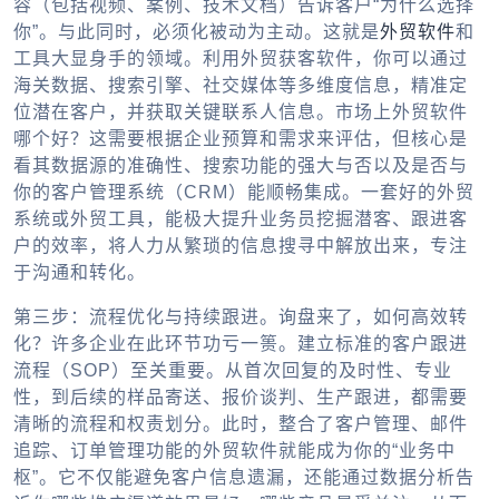
容（包括视频、案例、技术文档）告诉客户“为什么选择
你”。与此同时，必须化被动为主动。这就是
外贸软件
和
工具大显身手的领域。利用
外贸获客软件
，你可以通过
海关数据、搜索引擎、社交媒体等多维度信息，精准定
位潜在客户，并获取关键联系人信息。市场上
外贸软件
哪个好
？这需要根据企业预算和需求来评估，但核心是
看其数据源的准确性、搜索功能的强大与否以及是否与
你的客户管理系统（CRM）能顺畅集成。一套好的
外贸
系统
或
外贸工具
，能极大提升业务员挖掘潜客、跟进客
户的效率，将人力从繁琐的信息搜寻中解放出来，专注
于沟通和转化。
第三步：流程优化与持续跟进。询盘来了，如何高效转
化？许多企业在此环节功亏一篑。建立标准的客户跟进
流程（SOP）至关重要。从首次回复的及时性、专业
性，到后续的样品寄送、报价谈判、生产跟进，都需要
清晰的流程和权责划分。此时，整合了客户管理、邮件
追踪、订单管理功能的
外贸软件
就能成为你的“业务中
枢”。它不仅能避免客户信息遗漏，还能通过数据分析告