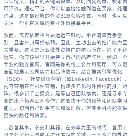
与详情页、精准的关键词设置、及时回复询盘、积累信
用评价。通过平台，你可以直接接触到潜在买家，处理
询盘，这是最经典的
外贸B2B
获客模式。同时，也可以
关注一些垂直领域的专业
外贸接单平台
。
然而，仅仅依赖平台是远远不够的。平台流量竞争激
烈，且客户归属感较弱。因此，主动出击的推广能力至
关重要。这就是
怎么做外贸推广
的核心所在。除了平台
运营，你应该尽早开始建立自己的品牌阵地，例如一个
专业的独立官网。官网是你的线上名片和展厅，可以更
全面地展示公司实力和品牌故事。结合搜索引擎优化
（SEO）、社交媒体营销（如LinkedIn, Facebook）、
内容营销甚至邮件营销，构建多元化的
外贸电商推广
矩
阵。很多新手会疑惑，是靠自己团队摸索，还是寻求专
业的
出海拓客公司
合作？这取决于你的预算和团队学习
能力。初期自己动手可以加深理解，但专业机构能提供
更快的路径和资源。
工欲善其事，必先利其器。在效率为王的时代，善用工
具是外贸新手与老手拉开差距的关键。一套合适的
外贸