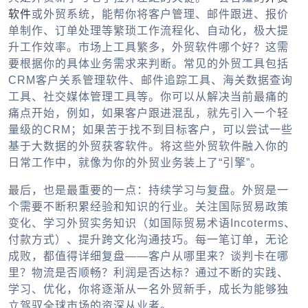
软件
或
外贸系统
，能帮你将客户管理、邮件跟进、报价
单制作、订单处理等繁琐工作流程化、自动化，极大提
升工作效率。市场上工具繁多，
外贸软件哪个好
？这需
要根据你的具体业务需求来判断。常见的
外贸工具
包括
CRM客户关系管理软件、邮件追踪工具、海关数据查询
工具、社交媒体管理工具等。你可以从解决当前最痛的
痛点开始，例如，如果客户跟进混乱，就先引入一个轻
量级的CRM；如果苦于找不到目标客户，可以尝试一些
基于大数据的外贸获客软件。将这些
外贸软件
融入你的
日常工作中，就像为你的外贸业务装上了“引擎”。
最后，也是最重要的一点：持续学习与复盘。外贸是一
个需要不断积累经验和知识的行业。关注国际贸易政策
变化、学习外贸实务知识（如国际贸易术语Incoterms、
付款方式）、提升跨文化沟通技巧。每一笔订单，无论
成败，都值得详细复盘——客户从哪里来？谈判卡在哪
里？物流是否顺畅？利润是否达标？通过不断的实践、
学习、优化，你将逐渐从一名外贸新手，成长为能够独
立驾驭全球市场的资深从业者。