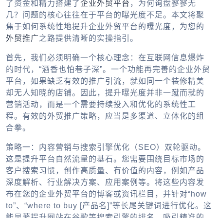
了资金和精力搭建了
企业外贸平台
，为何询盘寥寥无
几？问题的核心往往在于平台的曝光度不足。本文将聚
焦于如何系统性地提升
企业外贸平台
的曝光度，为您的
外贸推广
之路提供清晰的实操指引。
首先，我们必须明确一个核心理念：在互联网信息爆炸
的时代，“酒香也怕巷子深”。一个功能再完善的
企业外贸
平台
，如果缺乏有效的推广引流，就如同一个装修精美
却无人知晓的店铺。因此，提升曝光度并非一蹴而就的
营销活动，而是一个需要持续投入和优化的系统性工
程。有效的
外贸推广
策略，应当是多渠道、立体化的组
合拳。
策略一：内容营销与搜索引擎优化（SEO）双轮驱动。
这是提升平台自然流量的基石。您需要围绕目标市场的
客户搜索习惯，创作高质量、有价值的内容，例如产品
深度解析、行业解决方案、应用案例等。将这些内容发
布在您的
企业外贸平台
的博客或资讯栏目，并针对“how
to”、“where to buy [产品名]”等长尾关键词进行优化。这
能显著提升网站在谷歌等搜索引擎的排名，吸引精准的