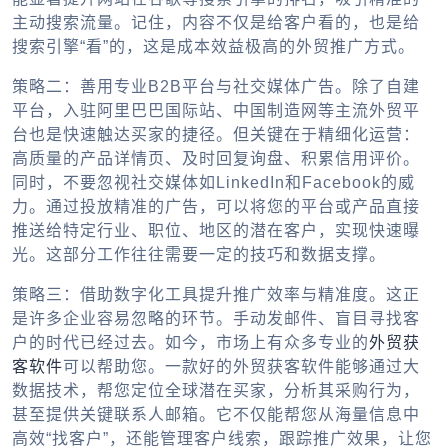
主动搜索流量。记住，内容不仅是给客户看的，也是给
搜索引擎“看”的，这是成本效益极高的
外贸推广
方式。
策略二：善用专业B2B平台与社交媒体广告。除了自建
平台，入驻阿里巴巴国际站、中国制造网等主流
外贸平
台
也是快速触达买家的捷径。但关键在于精细化运营：
高质量的产品详情页、及时回复询盘、积累信用评价。
同时，不要忽视社交媒体如LinkedIn和Facebook的威
力。通过投放精准的广告，可以将您的平台或产品直接
推送给特定行业、职位、地区的潜在客户，实现快速曝
光。这部分工作往往需要一定的技巧和数据支撑。
策略三：借助数字化工具提升推广效率与精准度。这正
是许多企业容易忽略的环节。手动发邮件、盲目寻找客
户的时代已经过去。如今，市场上有众多专业的
外贸获
客软件
可以帮助您。一款好的
外贸获客软件
能够通过大
数据技术，帮您定位全球潜在买家，分析其采购行为，
甚至提供关键联系人邮箱。它不仅能帮您从海量信息中
高效“找客户”，还能管理客户线索，跟踪推广效果，让您